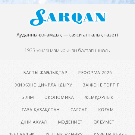
Ауданның қоғамдық — саяси апталық газеті
1933 жылғы мамырынан бастап шығады
БАСТЫ ЖАҢАЛЫҚТАР
РЕФОРМА 2026
ЖИ ЖӘНЕ ЦИФРЛАНДЫРУ
ЗАҢ ЖӘНЕ ТӘРТІП
БІЛІМ
ЭКОНОМИКА
ЖЕМҚОРЛЫҚ
ТАЗА ҚАЗАҚСТАН
САЯСАТ
ҚОҒАМ
ДІНИ АХУАЛ
МӘДЕНИЕТ
ӘЛЕУМЕТ
ДЕНСАУЛЫҚ
ҰЛТТЫҚ ЖАҢҒЫРУ
ҚАЗЫНА КЕУДЕ