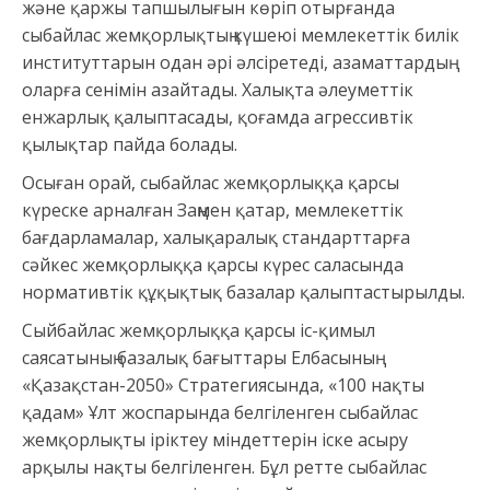
және қаржы тапшылығын көріп отырғанда
сыбайлас жемқорлықтың күшеюі мемлекеттік билік
институттарын одан әрі әлсіретеді, азаматтардың
оларға сенімін азайтады. Халықта әлеуметтік
енжарлық қалыптасады, қоғамда агрессивтік
қылықтар пайда болады.
Осыған орай, сыбайлас жемқорлыққа қарсы
күреске арналған Заңмен қатар, мемлекеттік
бағдарламалар, халықаралық стандарттарға
сәйкес жемқорлыққа қарсы күрес саласында
нормативтік құқықтық базалар қалыптастырылды.
Сыйбайлас жемқорлыққа қарсы іс-қимыл
саясатының базалық бағыттары Елбасының
«Қазақстан-2050» Стратегиясында, «100 нақты
қадам» Ұлт жоспарында белгіленген сыбайлас
жемқорлықты іріктеу міндеттерін іске асыру
арқылы нақты белгіленген. Бұл ретте сыбайлас