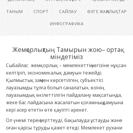
ТАНЫМ
СПОРТ
САЙЛАУ
ӨЗГЕ ЖАҢАЛЫҚТАР
ИНФОГРАФИКА
Жемқорлықтың Тамырын жою– ортақ
міндетіміз
Сыбайлас жемқорлық – мемлекеттің негізіне нұқсан
келтіріп, экономикалық дамуын тежейді.
Қылмыстық заңмен көрсетілген, субъектісі
лауазымды тұлға болып саналатын, өзінің
лауазымдық өкілеттілігін пайдалану мақсатында,
жеке бас пайдасына жасалатын қоғамның дамуына
кері әсер ететін өте қауіпті әрекет.
Ол үнемі терең зерттеуді, бақылауда ұстауды және
оған қарсы тұруды қажет етеді. Мемлекет рухани