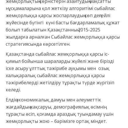
жемқорлықтың көрністерін азайтудың мақсатты
нұсқамаларына қол жеткізу алгоритімі сыбайлас
жемқорлыққа қарсы жоспарлаудың көп деңгейлі
жүйесінде бүгінгі күні басты бағдарламалық құжат
болып табылатын Қазақстанның 2015-2025
жылдарға арналған Сыбайлас жемқорлыққа қарсы
стратегиясында көрсетілген.
Қазақстанда сыбайлас жемқорлыққа қарсы іс-
қимыл бойынша шараларды жүйелі және бірізді
іске асыру ұлттық тәжірибе ауқымы мен озық
халықаралық сыбайлас жемқорлыққа қарсы
тәжірибелерді жетілдіру тұрақты түрде жүргізіп
келеді.
Елдің экономикалық дамуы мен әлеуметтік
жағдайдың жақсаруы, демографиялық өсімнің
тұрақты өсіп, қоғамда араздық туындамау үшін
жемқорлықты жою – бәрімізге ортақ міндет.