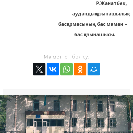
Р.Жанатбек,
аудандық қазынашылық
басқармасының бас маман –
бас қазынашысы.
Мәліметпен бөлісу: