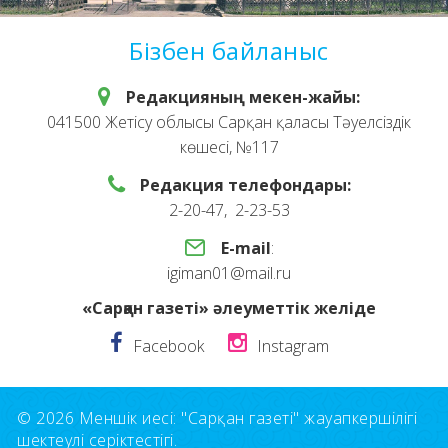
Бізбен байланыс
Редакцияның мекен-жайы:
041500 Жетісу облысы Сарқан қаласы Тәуелсіздік
көшесі, №117
Редакция телефондары:
2-20-47, 2-23-53
E-mail
:
igiman01@mail.ru
«Сарқан газеті» әлеуметтік желіде
Facebook
Instagram
© 2026 Меншік иесі: "Сарқан газеті" жауапкершілігі
шектеулі серіктестігі.