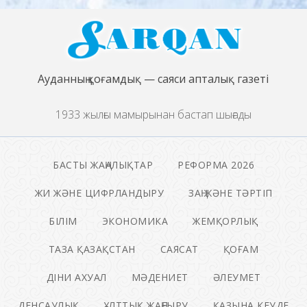
Ауданның қоғамдық — саяси апталық газеті
1933 жылғы мамырынан бастап шығады
БАСТЫ ЖАҢАЛЫҚТАР
РЕФОРМА 2026
ЖИ ЖӘНЕ ЦИФРЛАНДЫРУ
ЗАҢ ЖӘНЕ ТӘРТІП
БІЛІМ
ЭКОНОМИКА
ЖЕМҚОРЛЫҚ
ТАЗА ҚАЗАҚСТАН
САЯСАТ
ҚОҒАМ
ДІНИ АХУАЛ
МӘДЕНИЕТ
ӘЛЕУМЕТ
ДЕНСАУЛЫҚ
ҰЛТТЫҚ ЖАҢҒЫРУ
ҚАЗЫНА КЕУДЕ