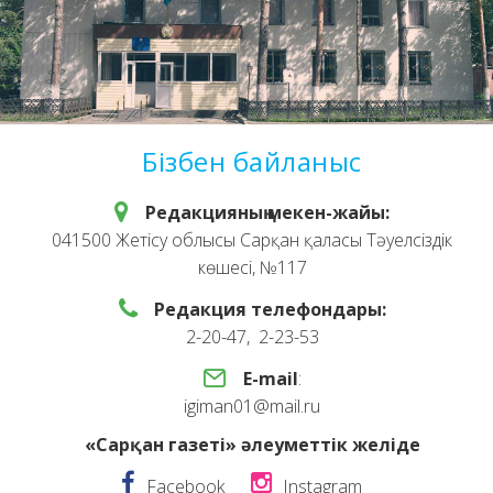
Бізбен байланыс
Редакцияның мекен-жайы:
041500 Жетісу облысы Сарқан қаласы Тәуелсіздік
көшесі, №117
Редакция телефондары:
2-20-47, 2-23-53
E-mail
:
igiman01@mail.ru
«Сарқан газеті» әлеуметтік желіде
Facebook
Instagram