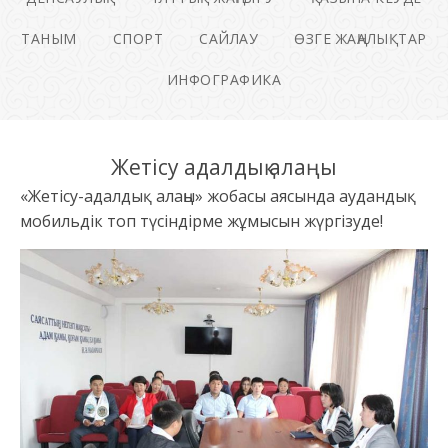
ТАНЫМ
СПОРТ
САЙЛАУ
ӨЗГЕ ЖАҢАЛЫҚТАР
ИНФОГРАФИКА
Жетісу адалдық алаңы
«Жетісу-адалдық алаңы» жобасы аясында аудандық
мобильдік топ түсіндірме жұмысын жүргізуде!