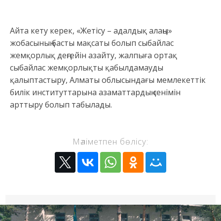
Айта кету керек, «Жетісу – адалдық алаңы»
жобасының басты мақсаты болып сыбайлас
жемқорлық деңгейін азайту, жалпыға ортақ
сыбайлас жемқорлықты қабылдамауды
қалыптастыру, Алматы облысындағы мемлекеттік
билік институттарына азаматтардың сенімін
арттыру болып табылады.
Мәліметпен бөлісу: