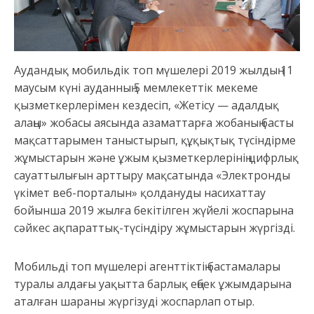
Аудандық мобильдік топ мүшелері 2019 жылдың 11
маусым күні ауданның 5 мемлекеттік мекеме
қызметкерлерімен кездесіп, «Жетісу — адалдық
алаңы» жобасы аясында азаматтарға жобаның басты
мақсаттарымен таныстырып, құқықтық түсіндірме
жұмыстарын және ұжым қызметкерлерінің цифрлық
сауаттылығын арттыру мақсатында «Электронды
үкімет веб-порталын» қолдануды насихаттау
бойынша 2019 жылға бекітілген жүйелі жоспарына
сәйкес ақпараттық-түсіндіру жұмыстарын жүргізді.
Мобильді топ мүшелері агенттіктің бастамалары
туралы алдағы уақытта барлық еңбек ұжымдарына
аталған шараны жүргізуді жоспарлап отыр.