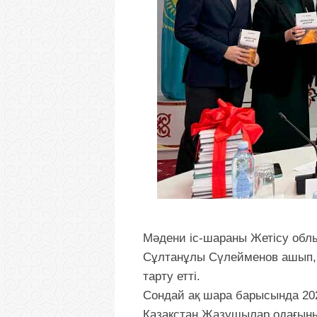
Мәдени іс-шараны Жетісу обл
Сұлтанұлы Сүлейменов ашып, А
тарту етті.
Сондай ақ шара барысында 20
Қазақстан Жазушылар одағының