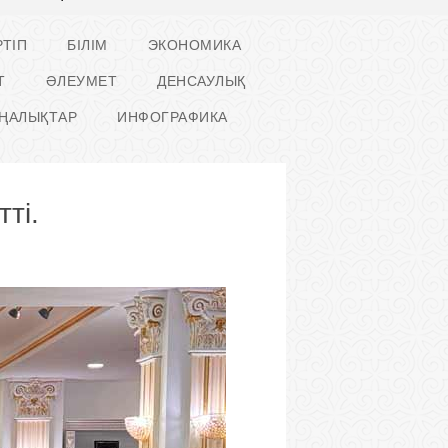
ТІП
БІЛІМ
ЭКОНОМИКА
Т
ӘЛЕУМЕТ
ДЕНСАУЛЫҚ
ҢАЛЫҚТАР
ИНФОГРАФИКА
ті.