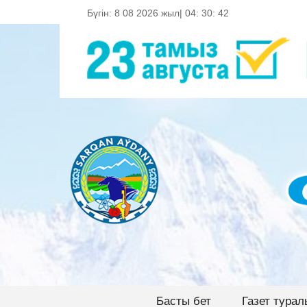
Бүгін: 8 08 2026 жыл|
04
:
30
:
44
Басты бет
Газет турал