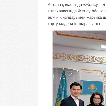
Астана қаласында «Жетісу – к
кітапханасында Жетісу облыс
әкімінің қолдауымен жарыққа 
тарту мәдени іс-шарасы өтті.