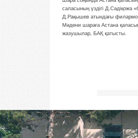
Шара соңында Астана қаласын
саласының үздігі Д.Сәдіқожа 
Д.Рақышев атындағы филармо
Мәдени шараға Астана қаласыны
жазушылар, БАҚ қатысты.