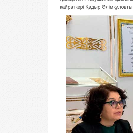
қайраткері Қадыр Әлімқұловтың