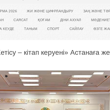
РМА 2026
ЖИ ЖӘНЕ ЦИФРЛАНДЫРУ
ЗАҢ ЖӘНЕ ТӘР
АН
САЯСАТ
ҚОҒАМ
ДІНИ АХУАЛ
МӘДЕНИЕ
А КЕУДЕ
ТАНЫМ
СПОРТ
САЙЛАУ
ӨЗГЕ ЖА
етісу – кітап керуені» Астанаға жет