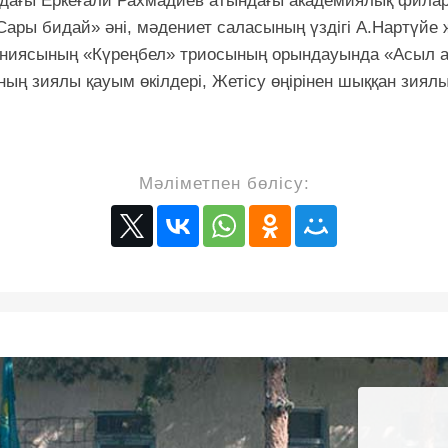
дағы Еркеғали Рахмадиев атындағы академиялық филар
«Сары бидай» әні, мәдениет саласының үздігі А.Нартүйе
ниясының «Күреңбел» триосының орындауында «Асыл а
ң зиялы қауым өкілдері, Жетісу өңірінен шыққан зиялы 
Мәліметпен бөлісу: