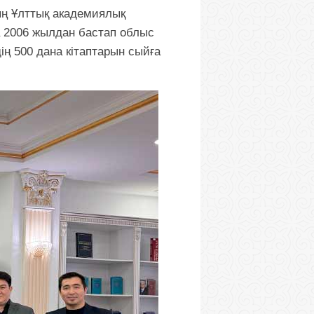
ың Ұлттық академиялық
 2006 жылдан бастап облыс
ң 500 дана кітаптарын сыйға