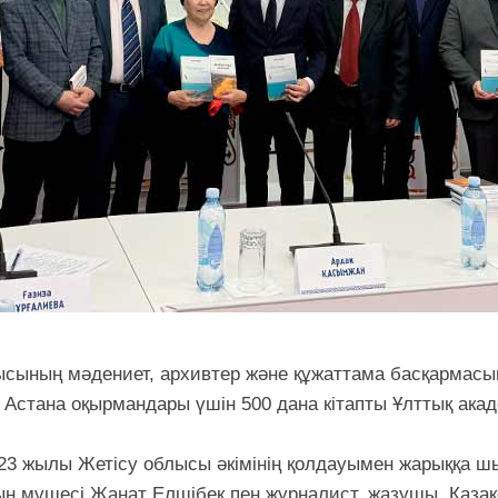
ысының мәдениет, архивтер және құжаттама басқарма
стана оқырмандары үшін 500 дана кітапты Ұлттық акад
23 жылы Жетісу облысы әкімінің қолдауымен жарыққа ш
 мүшесі Жанат Елшібек пен журналист, жазушы, Қазақс