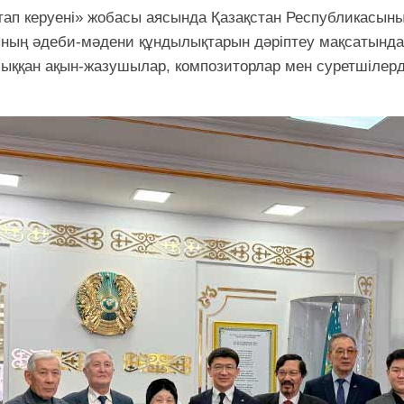
ітап керуені» жобасы аясында Қазақстан Республикасын
ының әдеби-мәдени құндылықтарын дәріптеу мақсатында
шыққан ақын-жазушылар, композиторлар мен суретшілерді