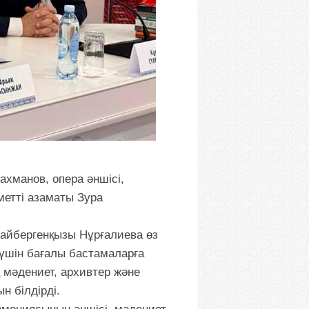
ахманов, опера әншісі,
метті азаматы Зура
айбергенқызы Нұрғалиева өз
 үшін бағалы бастамаларға
ң мәдениет, архивтер және
 білдірді.