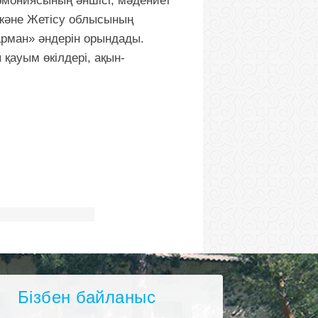
мониясының әншісі, мәдениет
 және Жетісу облысының
рман» әндерін орындады.
қауым өкілдері, ақын-
Бізбен байланыс