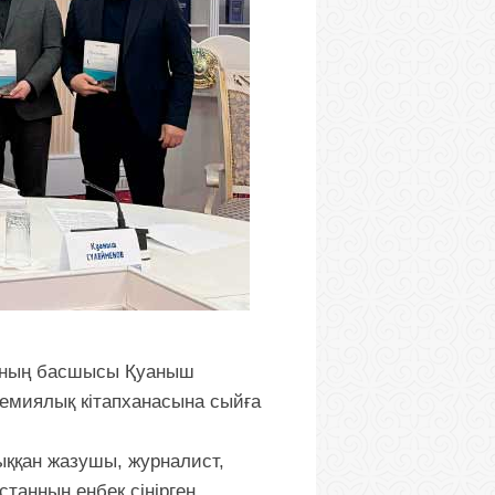
сының басшысы Қуаныш
емиялық кітапханасына сыйға
ыққан жазушы, журналист,
танның еңбек сіңірген