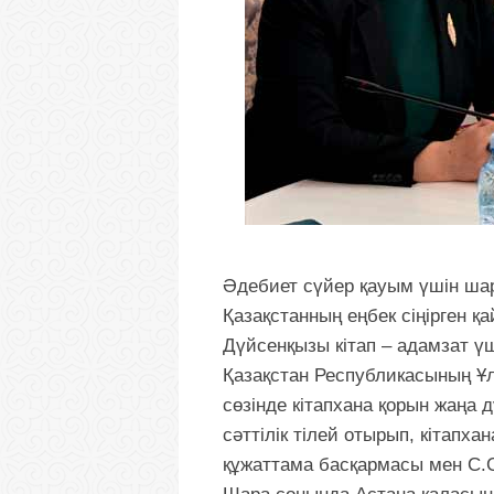
Әдебиет сүйер қауым үшін шара
Қазақстанның еңбек сіңірген 
Дүйсенқызы кітап – адамзат үш
Қазақстан Республикасының Ұ
сөзінде кітапхана қорын жаңа
сәттілік тілей отырып, кітапх
құжаттама басқармасы мен С.С