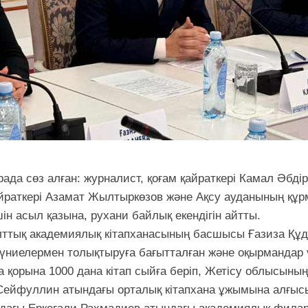
да сөз алған: журналист, қоғам қайраткері Камал Әбдір
қайраткері Азамат Жылтыркөзов және Ақсу ауданының құр
ін асыл қазына, рухани байлық екендігін айтты.
лттық академиялық кітапханасының басшысы Ғазиза Құд
 дүниелермен толықтыруға бағытталған және оқырмандар
ана қорына 1000 дана кітап сыйға беріп, Жетісу облысыны
ейфуллин атындағы орталық кітапхана ұжымына алғысын