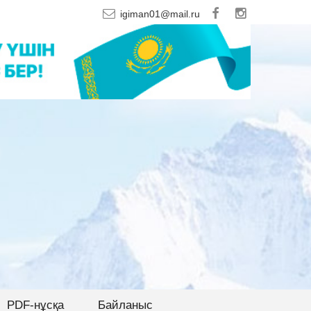
igiman01@mail.ru
і
PDF-нұсқа
Байланыс