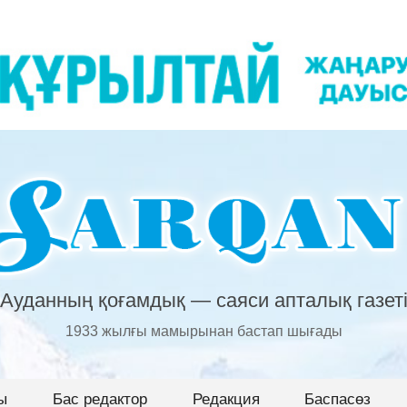
Ауданның қоғамдық — саяси апталық газет
1933 жылғы мамырынан бастап шығады
ы
Бас редактор
Редакция
Баспасөз