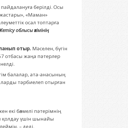
 пайдалануға берілді. Осы
у жастары», «Маман»
леуметтік осал топтарға
етісу облысы әкімінің
ланып отыр.
Мәселен, бүгін
57 отбасы жаңа пәтерлер
нелді.
ім балалар, ата-анасының
алаларды тәрбиелеп отырған
кен екі бөлмелі пәтерімнің
ан қолдау үшін шынайы
ймін, – деді.