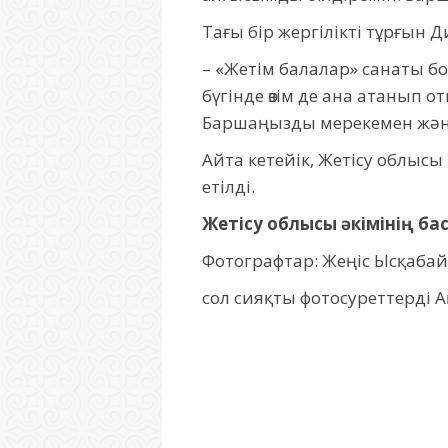
Тағы бір жергілікті тұрғын Д
– «Жетім балалар» санаты б
бүгінде өзім де ана атанып 
Баршаңызды мерекемен және
Айта кетейік, Жетісу облыс
етілді.
Жетісу облысы әкімінің бас
Фотографтар: Жеңіс Ысқабай
сол сияқты фотосуреттерді 