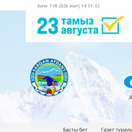
Бүгін: 7 08 2026 жыл|
14
:
01
:
03
Басты бет
Газет турал