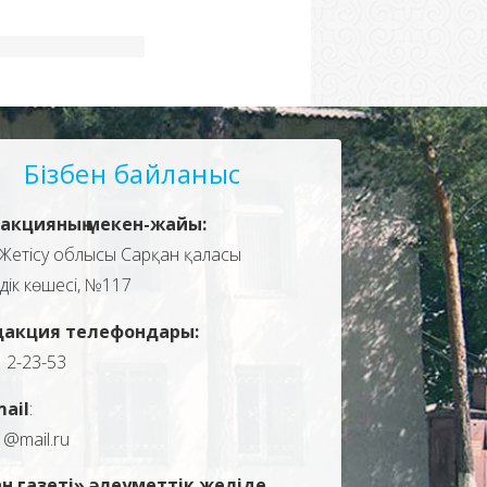
Бізбен байланыс
акцияның мекен-жайы:
Жетісу облысы Сарқан қаласы
здік көшесі, №117
дакция телефондары:
, 2-23-53
mail
:
1@mail.ru
н газеті» әлеуметтік желіде