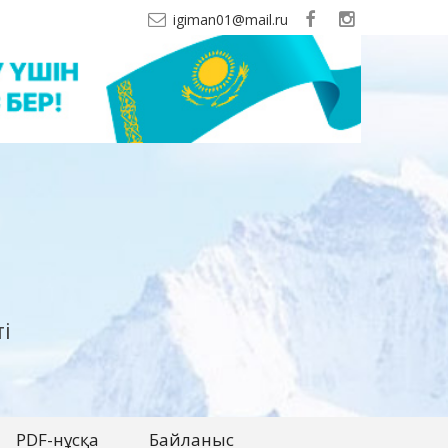
igiman01@mail.ru
і
PDF-нұсқа
Байланыс