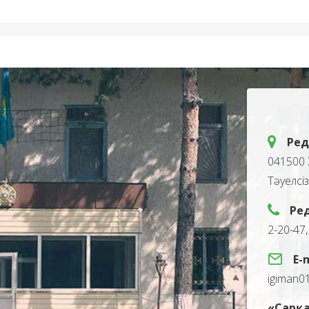
Ред
041500 
Тәуелсі
Ре
2-20-47
E-
igiman0
«Сарқа