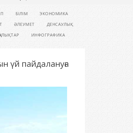
ІП
БІЛІМ
ЭКОНОМИКА
Т
ӘЛЕУМЕТ
ДЕНСАУЛЫҚ
ҢАЛЫҚТАР
ИНФОГРАФИКА
ын үй пайдалануға