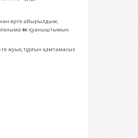
амнан ерте айырылдым,
 алғаныма өте қуаныштымын.
0-ге жуық тұрғын қамтамасыз