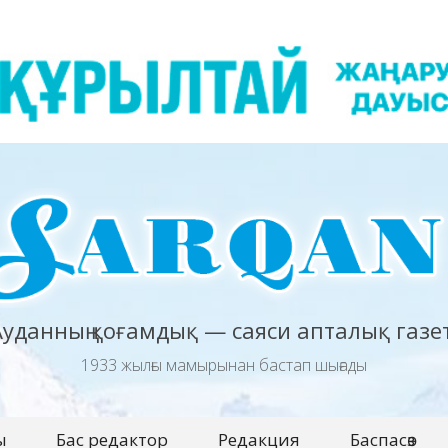
Ауданның қоғамдық — саяси апталық газет
1933 жылғы мамырынан бастап шығады
ы
Бас редактор
Редакция
Баспасөз