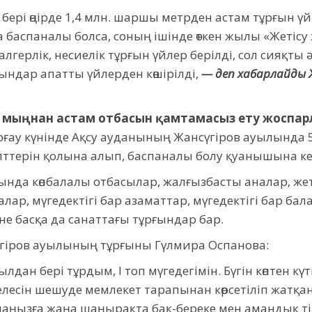
ері өңірде 1,4 млн. шаршы метрден астам тұрғын үй
а баспаналы болса, соның ішінде өткен жылы «Жетіс
ерлік, несиелік тұрғын үйлер берілді, сол сияқты ә
ындар апатты үйлерден көшірілді,
— деп хабарлайды Ж
 3 мыңнан астам отбасын қамтамасыз ету жоспар
ғау күнінде Ақсу ауданының Жансүгіров ауылында 
ілттерін қолына алып, баспаналы болу қуанышына ке
да көпбалалы отбасылар, жалғызбасты аналар, жет
лар, мүгедектігі бар азаматтар, мүгедектігі бар б
не басқа да санаттағы тұрғындар бар.
үгіров ауылының тұрғыны Гүлмира Оспанова:
лдан бері тұрдым, І топ мүгедегімін. Бүгін көптен күт
селесін шешуде мемлекет тарапынан көрсетіліп жатқ
аңызға жаңа шаңырақта бақ-береке мен амандық тіле