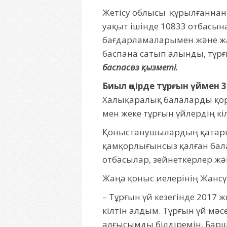
Жетісу облысы құрылғаннан б
уақыт ішінде 10833 отбасын
бағдарламаларымен және жалг
баспана сатып алынды, тұрғ
баспасөз қызметі.
Биыл өңірде тұрғын үймен
Халықаралық балаларды қор
мен жеке тұрғын үйлердің к
Қоныстанушылардың қатарын
қамқорлығынсыз қалған бала
отбасылар, зейнеткерлер жә
Жаңа қоныс иелерінің Жанс
– Тұрғын үй кезегінде 2017 жы
кілтін алдым. Тұрғын үй мә
алғысымды білдіремін. Барш