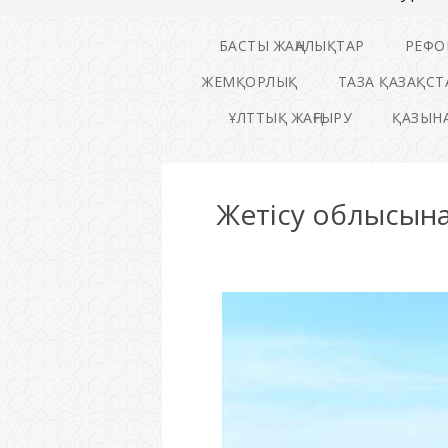
БАСТЫ ЖАҢАЛЫҚТАР
РЕФО
ЖЕМҚОРЛЫҚ
ТАЗА ҚАЗАҚСТ
ҰЛТТЫҚ ЖАҢҒЫРУ
ҚАЗЫНА
Жетісу облысына 