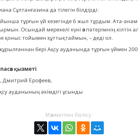
иана Сұлтанғазина да тілегін білдірді:
ойынша тұрғын үй кезегінде 6 жыл тұрдым. Ата-ан
отырмын. Осындай мерекелі күні өз пәтерімнің кілтін
 қоныс тойымен құттықтаймын, – деді ол.
ы құрылғаннан бері Ақсу ауданында тұрғын үймен 20
пасөз қызметі
, Дмитрий Ерофеев,
Ақсу ауданының әкімдігі ұсынды
Мәліметпен бөлісу: