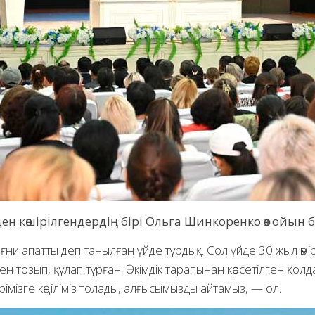
н көшірілгендердің бірі Ольга Шинкоренко өз ойын бі
, яғни апатты деп танылған үйде тұрдық. Сол үйде 30 жыл өмір
ден тозып, құлап тұрған. Әкімдік тарапынан көрсетілген қ
терімізге көңіліміз толады, алғысымызды айтамыз, — ол.