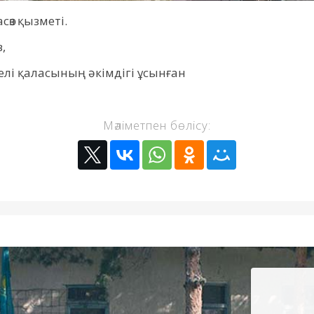
сөз қызметі.
,
елі қаласының әкімдігі ұсынған
Мәліметпен бөлісу: