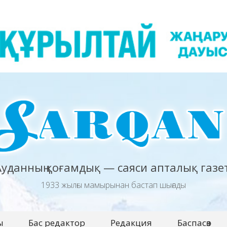
Ауданның қоғамдық — саяси апталық газет
1933 жылғы мамырынан бастап шығады
ы
Бас редактор
Редакция
Баспасөз