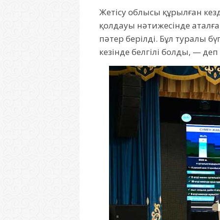
Жетісу облысы құрылған кезд
қолдауы нәтижесінде аталға
пәтер берілді. Бұл туралы б
кезінде белгілі болды, — деп