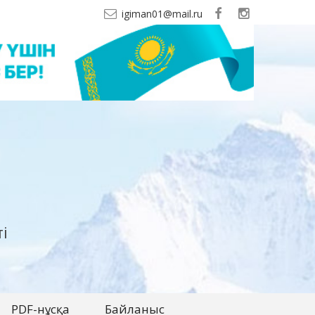
igiman01@mail.ru
і
PDF-нұсқа
Байланыс