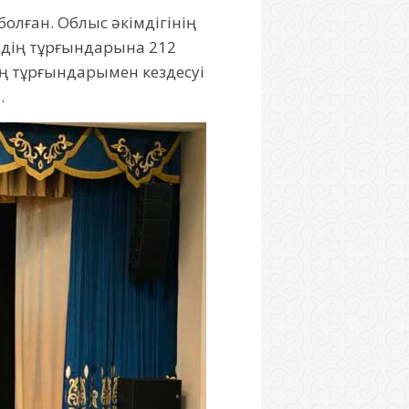
болған. Облыс әкімдігінің
рдің тұрғындарына 212
ың тұрғындарымен кездесуі
.