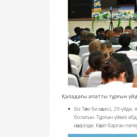
Қаладағы апатты тұрғын үйде
Біз Төле би көшесі, 29-үйде
болатын. Тұрғын үйіміз әб
көшірілдік. Көшіп барған пә