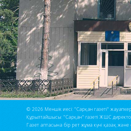
© 2026 Меншік иесі: "Сарқан газеті" жауапкерші
Құрылтайшысы: "Сарқан" газеті ЖШС директ
Газет аптасына бір рет жұма күні қазақ және 