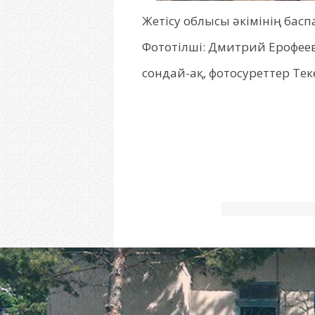
Жетісу облысы әкімінің баспа
Фототілші: Дмитрий Ерофеев
сондай-ақ, фотосуреттер Тек