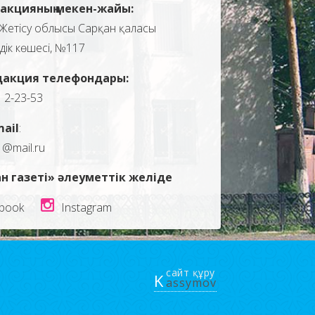
акцияның мекен-жайы:
Жетісу облысы Сарқан қаласы
здік көшесі, №117
дакция телефондары:
, 2-23-53
mail
:
1@mail.ru
н газеті» әлеуметтік желіде
book
Instagram
сайт құру
K
assymov