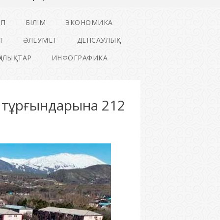
ІП
БІЛІМ
ЭКОНОМИКА
Т
ӘЛЕУМЕТ
ДЕНСАУЛЫҚ
ҢАЛЫҚТАР
ИНФОГРАФИКА
ң тұрғындарына 212