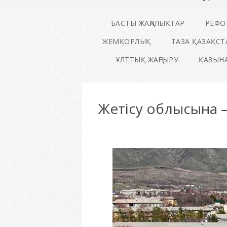
БАСТЫ ЖАҢАЛЫҚТАР
РЕФО
ЖЕМҚОРЛЫҚ
ТАЗА ҚАЗАҚСТ
ҰЛТТЫҚ ЖАҢҒЫРУ
ҚАЗЫНА
Жетісу облысына –