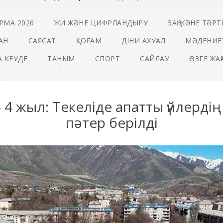
РМА 2026
ЖИ ЖӘНЕ ЦИФРЛАНДЫРУ
ЗАҢ ЖӘНЕ ТӘРТ
АН
САЯСАТ
ҚОҒАМ
ДІНИ АХУАЛ
МӘДЕНИЕ
 КЕУДЕ
ТАНЫМ
СПОРТ
САЙЛАУ
ӨЗГЕ ЖА
 4 жыл: Текеліде апатты үйлерді
пәтер берілді