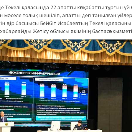
е Текелі қаласында 22 апатты көпқабатты тұрғын үй 
н мәселе толық шешіліп, апатты деп танылған үйле
үгін өңір басшысы Бейбіт Исабаевтың Текелі қаласын
 хабарлайды Жетісу облысы әкімінің баспасөз қызметі