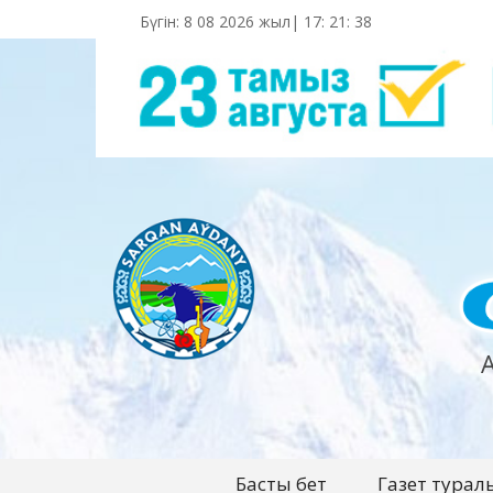
Бүгін: 8 08 2026 жыл|
17
:
21
:
40
Басты бет
Газет турал