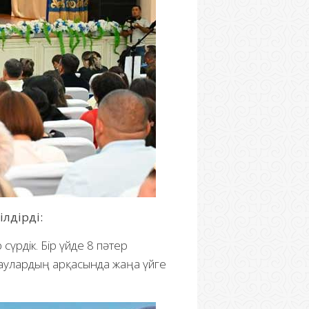
лдірді:
 сүрдік. Бір үйде 8 пәтер
олдаулардың арқасында жаңа үйге