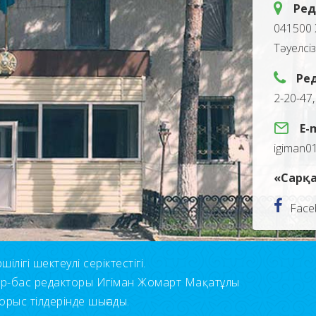
Ред
041500 
Тәуелсі
Ре
2-20-47
E-
igiman0
«Сарқа
Face
лігі шектеулі серіктестігі.
ор-бас редакторы Игіман Жомарт Мақатұлы
орыс тілдерінде шығады.