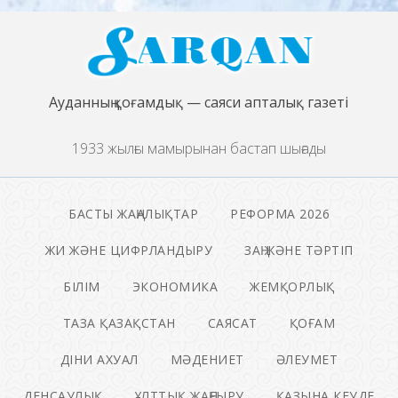
Ауданның қоғамдық — саяси апталық газеті
1933 жылғы мамырынан бастап шығады
БАСТЫ ЖАҢАЛЫҚТАР
РЕФОРМА 2026
ЖИ ЖӘНЕ ЦИФРЛАНДЫРУ
ЗАҢ ЖӘНЕ ТӘРТІП
БІЛІМ
ЭКОНОМИКА
ЖЕМҚОРЛЫҚ
ТАЗА ҚАЗАҚСТАН
САЯСАТ
ҚОҒАМ
ДІНИ АХУАЛ
МӘДЕНИЕТ
ӘЛЕУМЕТ
ДЕНСАУЛЫҚ
ҰЛТТЫҚ ЖАҢҒЫРУ
ҚАЗЫНА КЕУДЕ