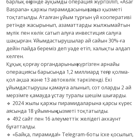
барлық өңірінде ауқымды операция жүргізіліп, «Asar
Baspana» қаржы пирамидасының заңсыз қызметі
тоқтатылды. Аталған ұйым тұрғын үй кооперативі
ретінде жасырынып, азаматтарды жылжымайтын
мүлік пен көлік сатып алуға инвестиция салуға
шақырған. Ұйымдастырушылар ай сайын 30%-ға
дейін пайда береміз деп уәде етіп, халықты алдап
келген.
Құқық қорғау органдарының жүргізген арнайы
операциясы барысында 1,2 миллиард теңге қолма-
қол ақша және 13 автокөлік тәркіленді. Екі
ұйымдастырушы қамауға алынып, сот оларды 2 ай
мерзімге қамауда ұстау туралы шешім шығарды.
🔹 2024 жылы қаржы пирамидаларына қарсы күрес
аясында 18 ұйымның қызметі тоқтатылды.
🔹 492 сайт пен 16 әлеуметтік желідегі аккаунт
бұғатталды.
🔹 «Байқа, пирамида!» Telegram-боты іске қосылып,