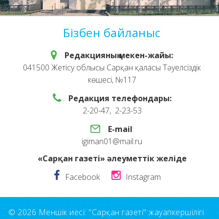
Бізбен байланыс
Редакцияның мекен-жайы:
041500 Жетісу облысы Сарқан қаласы Тәуелсіздік
көшесі, №117
Редакция телефондары:
2-20-47, 2-23-53
E-mail
:
igiman01@mail.ru
«Сарқан газеті» әлеуметтік желіде
Facebook
Instagram
© 2026 Меншік иесі: "Сарқан газеті" жауапкершілігі