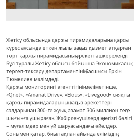
Жетісу облысында қаржы пирамидаларына қарсы
күрес аясында өткен жылы заңсыз қызмет атқарған
төрт қаржы пирамидасының әрекеті әшкереленді.
Бұл туралы Жетісу облысы бойынша Экономикалық
тергеп-тексеру департаментінің басшысы Еркін
Тюмелиев мәлімдеді.
Қаржы мониторингі агенттігінің мәліметінше,
«Qnet», «Amanat Drive», «Elous», «Livegood» сияқты
қаржы пирамидаларының заңсыз әрекеттері
салдарынан 300-ге жуық азамат 306 миллион теңге
шығынға ұшыраған. Жәбірленушілердің негізгі бөлігі
– мұғалімдер мен үй шаруасындағы әйелдер.
Сонымен қатар, биыл ақпан айында еліміздің