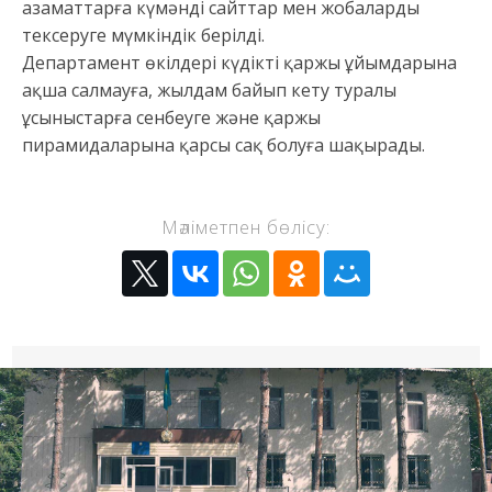
азаматтарға күмәнді сайттар мен жобаларды
тексеруге мүмкіндік берілді.
Департамент өкілдері күдікті қаржы ұйымдарына
ақша салмауға, жылдам байып кету туралы
ұсыныстарға сенбеуге және қаржы
пирамидаларына қарсы сақ болуға шақырады.
Мәліметпен бөлісу: