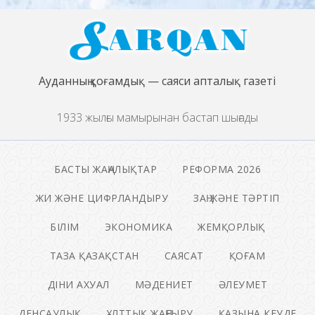
Ауданның қоғамдық — саяси апталық газеті
1933 жылғы мамырынан бастап шығады
БАСТЫ ЖАҢАЛЫҚТАР
РЕФОРМА 2026
ЖИ ЖӘНЕ ЦИФРЛАНДЫРУ
ЗАҢ ЖӘНЕ ТӘРТІП
БІЛІМ
ЭКОНОМИКА
ЖЕМҚОРЛЫҚ
ТАЗА ҚАЗАҚСТАН
САЯСАТ
ҚОҒАМ
ДІНИ АХУАЛ
МӘДЕНИЕТ
ӘЛЕУМЕТ
ДЕНСАУЛЫҚ
ҰЛТТЫҚ ЖАҢҒЫРУ
ҚАЗЫНА КЕУДЕ