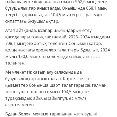
пайдалану кезінде жалпы сомасы 962,6 мың теңгеге
бұзушылықтар анықталды. Оның ішінде 858,1 мың
теңгесі – қаржылық, ал 104,5 мың теңгесі – рәсімдік
сипаттағы бұзушылықтар.
Атап айтқанда, іссапар шығындарын өтеу
қағидалары толық сақталмай, 2023–2024 жылдары
708,1 мың теңге артық төленген. Сонымен қатар,
қолданыстағы ережелер талаптары бұзылып, 2024
жылы 150,0 мың теңге көлемінде сыйақы негізсіз
төленген.
Мемлекеттік сатып алу саласында да
бұзушылықтар анықталған. Көрсетілетін
қызметтер бойынша шарт талаптары сақталмай,
жеткізушіге жалпы сомасы 104,5 мың теңге
тұрақсыздық айыбы (айыппұл, өсімпұл)
есептелмеген.
Бұдан бөлек, мекеме тарапынан жеткізушіні