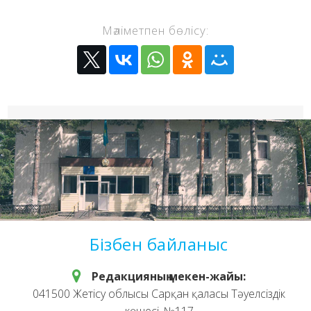
Мәліметпен бөлісу:
Бізбен байланыс
Редакцияның мекен-жайы:
041500 Жетісу облысы Сарқан қаласы Тәуелсіздік