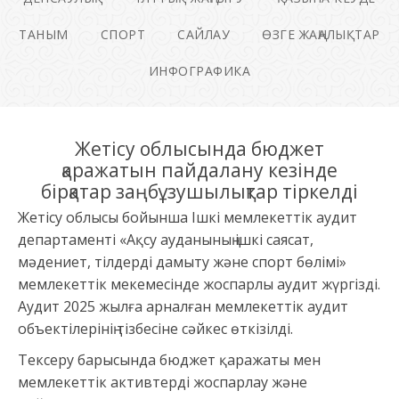
ТАНЫМ
СПОРТ
САЙЛАУ
ӨЗГЕ ЖАҢАЛЫҚТАР
ИНФОГРАФИКА
Жетісу облысында бюджет
қаражатын пайдалану кезінде
бірқатар заңбұзушылықтар тіркелді
Жетісу облысы бойынша Ішкі мемлекеттік аудит
департаменті «Ақсу ауданының ішкі саясат,
мәдениет, тілдерді дамыту және спорт бөлімі»
мемлекеттік мекемесінде жоспарлы аудит жүргізді.
Аудит 2025 жылға арналған мемлекеттік аудит
объектілерінің тізбесіне сәйкес өткізілді.
Тексеру барысында бюджет қаражаты мен
мемлекеттік активтерді жоспарлау және