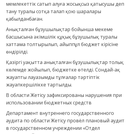
мемлекеттік сатып алуға жосықсыз қатысушы деп
тану туралы сотқа талап қою шаралары
қабылданбаған.
Анықталған бұзушылықтар бойынша мекеме
басшысына әкімшілік құқық бұзушылық туралы
хаттама толтырылып, айыппұл бюджет кірісіне
өндірілді.
Қазіргі уақытта анықталған бұзушылықтар толық
көлемде жойылып, бюджетке өтелді. Сондай-ақ
жауапты лауазымды тұлғалар тәртіптік
жауапкершілікке тартылды.
В области Жетісу зафиксированы нарушения при
использовании бюджетных средств
Департамент внутреннего государственного
аудита по области Жетісу провёл плановый аудит
в государственном учреждении «Отдел