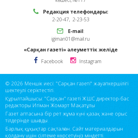
көшесі, №117
Редакция телефондары:
2-20-47, 2-23-53
E-mail
:
igiman01@mail.ru
«Сарқан газеті» әлеуметтік желіде
Facebook
Instagram
© 2026 Меншік иесі: "Сарқан газеті" жауапкершілігі
шектеулі серіктестігі.
Құрылтайшысы: "Сарқан" газеті ЖШС директор-бас
редакторы Игіман Жомарт Мақатұлы
Газет аптасына бір рет жұма күні қазақ және орыс
тілдерінде шығады.
Барлық құқықтар сақталған. Сайт материалдарын
қолдану үшін сілтеме көрсетуіңіз міндетті.