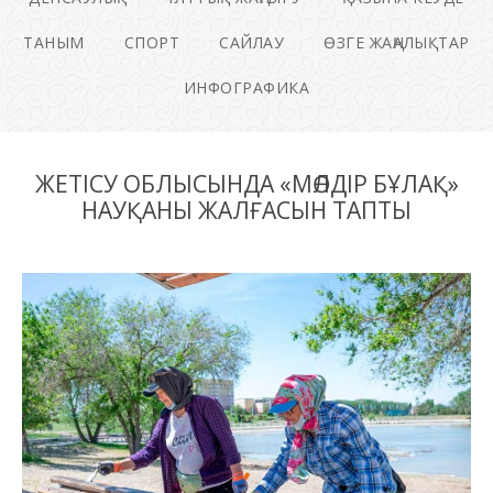
ТАНЫМ
СПОРТ
САЙЛАУ
ӨЗГЕ ЖАҢАЛЫҚТАР
ИНФОГРАФИКА
ЖЕТІСУ ОБЛЫСЫНДА «МӨЛДІР БҰЛАҚ»
НАУҚАНЫ ЖАЛҒАСЫН ТАПТЫ