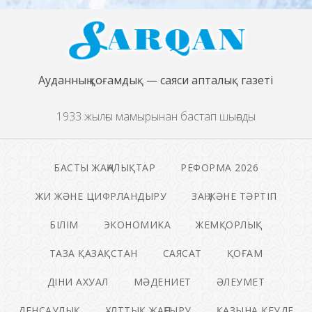
Ауданның қоғамдық — саяси апталық газеті
1933 жылғы мамырынан бастап шығады
БАСТЫ ЖАҢАЛЫҚТАР
РЕФОРМА 2026
ЖИ ЖӘНЕ ЦИФРЛАНДЫРУ
ЗАҢ ЖӘНЕ ТӘРТІП
БІЛІМ
ЭКОНОМИКА
ЖЕМҚОРЛЫҚ
ТАЗА ҚАЗАҚСТАН
САЯСАТ
ҚОҒАМ
ДІНИ АХУАЛ
МӘДЕНИЕТ
ӘЛЕУМЕТ
ДЕНСАУЛЫҚ
ҰЛТТЫҚ ЖАҢҒЫРУ
ҚАЗЫНА КЕУДЕ