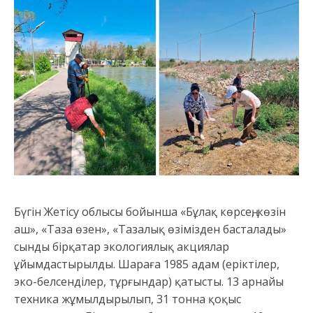
​Бүгін Жетісу облысы бойынша «Бұлақ көрсең, көзін
аш», «Таза өзен», «Тазалық өзімізден басталады»
сынды бірқатар экологиялық акциялар
ұйымдастырылды. Шараға 1985 адам (еріктілер,
эко-белсенділер, тұрғындар) қатысты. 13 арнайы
техника жұмылдырылып, 31 тонна қоқыс