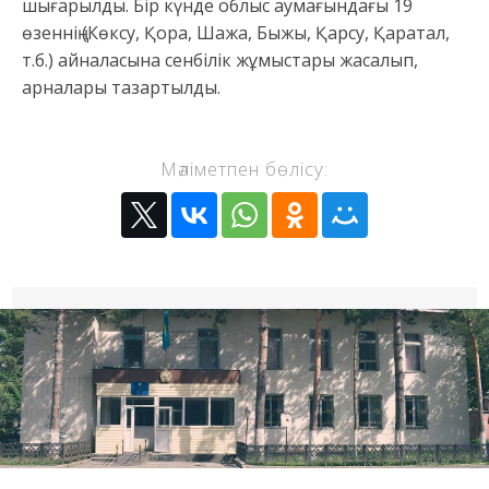
шығарылды. Бір күнде облыс аумағындағы 19
өзеннің (Көксу, Қора, Шажа, Быжы, Қарсу, Қаратал,
т.б.) айналасына сенбілік жұмыстары жасалып,
арналары тазартылды.
Мәліметпен бөлісу: