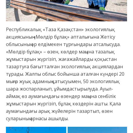
Республикалық «Таза Қазақстан» экологиялық
акциясының «Мөлдір бұлақ» апталығына Жетісу
облысының әр елдімекен тұрғындары атсалысуда.
«Мөлдір бұлақ» – өзен, көлдер маңына тазалық
жұмыстарын жүргізіп, жағажайларды қоқыстан
тазартуға бағытталған экологиялық акциялардан
тұрады. Жалпы облыс бойынша аталған күндері 20
мыңға жуық адамның қатысуымен, 50 экологиялық
шара жоспарланып, ұйымдастырылуда. Ауыл-
аймақ өз аумағындағы өзендер маңына сенбілік
жұмыстарын жүргізіп, бұлақ көздерін ашты. Қала
аумағындағы арық жүйелерін тазартып, өзен
суларының арнасы ашылды.