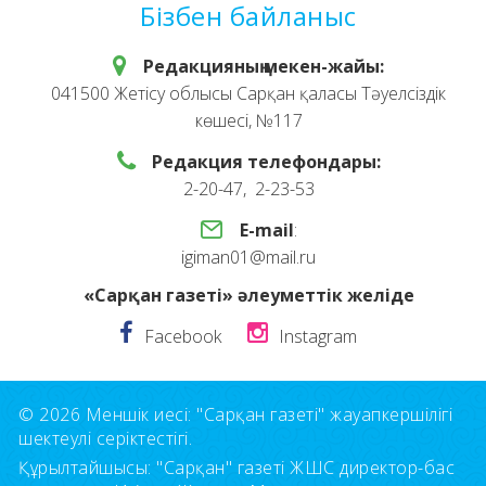
Бізбен байланыс
Редакцияның мекен-жайы:
041500 Жетісу облысы Сарқан қаласы Тәуелсіздік
көшесі, №117
Редакция телефондары:
2-20-47, 2-23-53
E-mail
:
igiman01@mail.ru
«Сарқан газеті» әлеуметтік желіде
Facebook
Instagram
© 2026 Меншік иесі: "Сарқан газеті" жауапкершілігі
шектеулі серіктестігі.
Құрылтайшысы: "Сарқан" газеті ЖШС директор-бас