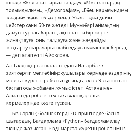
ішінде «Жол апаттарын талдау», «Мектептердің
толымдылығы», «Демография», «Еңбек нарығындағы
жағдай» және т.б. әзірленді. Жыл соңына дейін
кейстер саны 58-ге жетеді. Мұның бәрі аймақтың
дамуы туралы барлық ақпаратты бір жерге
жинақтауға, оны талдауға және жағдайды
жақсарту шараларын қабылдауға мүмкіндік береді,
— деп атап өтті А.Хохлова.
Ал Талдықорған қаласындағы Назарбаев
зияткерлік мектебінің оқушылары көрмеде өздерінің
марста жүретін роботын ұсынды, олар 9-сыныптан
бастап осы жобамен жұмыс істеп, Астана мен
Алматыда робототехника халықаралық
көрмелерінде көзге түскен.
— Біз барлық бөлшектерді 3D-принтерде басып
шығардық. Бағдарлама «Python» бағдарламалау
тілінде жазылған. Біздің марста жүретін роботымыз