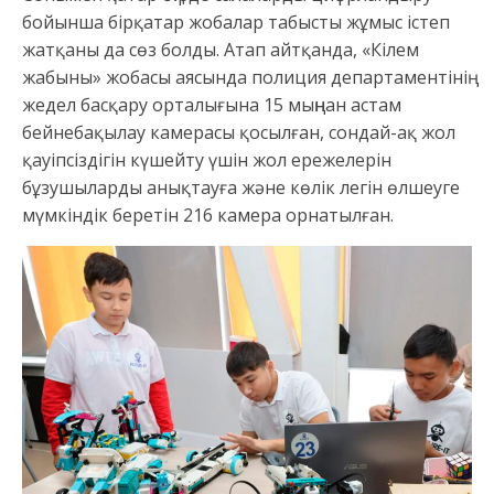
бойынша бірқатар жобалар табысты жұмыс істеп
жатқаны да сөз болды. Атап айтқанда, «Кілем
жабыны» жобасы аясында полиция департаментінің
жедел басқару орталығына 15 мыңнан астам
бейнебақылау камерасы қосылған, сондай-ақ жол
қауіпсіздігін күшейту үшін жол ережелерін
бұзушыларды анықтауға және көлік легін өлшеуге
мүмкіндік беретін 216 камера орнатылған.