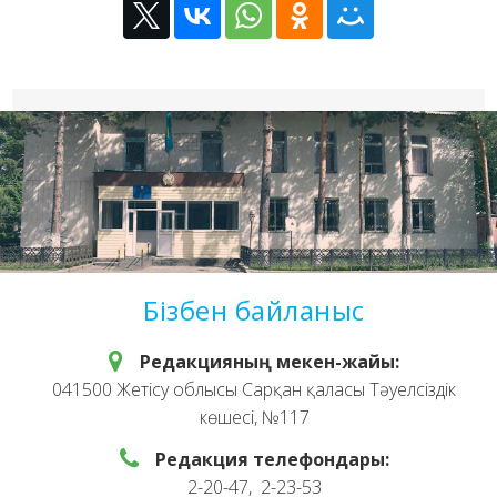
Бізбен байланыс
Редакцияның мекен-жайы:
041500 Жетісу облысы Сарқан қаласы Тәуелсіздік
көшесі, №117
Редакция телефондары:
2-20-47, 2-23-53