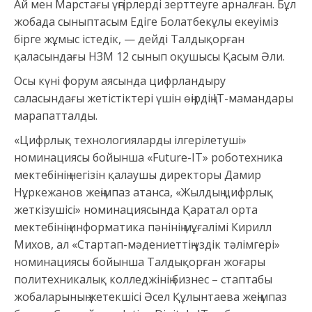
Ай мен Марстағы үңгірлерді зерттеуге арналған. Бұл
жобада сыныптасым Едіге Болатбекұлы екеуіміз
бірге жұмыс істедік, — дейді Талдықорған
қаласындағы НЗМ 12 сынып оқушысы Қасым Әли.
Осы күні форум аясында цифрландыру
саласындағы жетістіктері үшін өңірдің ІТ-мамандары
марапатталды.
«Цифрлық технологияларды ілгерілетуші»
номинациясы бойынша «Future-IT» роботехника
мектебінің негізін қалаушы директоры Дамир
Нұркежанов жеңімпаз атанса, «Жылдың цифрлық
жеткізушісі» номинациясында Қаратал орта
мектебінің информатика пәнінің мұғалімі Кирилл
Михов, ал «Стартап-мәдениеттің үздік тәлімгері»
номинациясы бойынша Талдықорған жоғары
политехникалық колледжінің бизнес – стаптабы
жобаларының жетекшісі Әсел Құлынтаева жеңімпаз