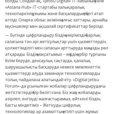
болды. Сондай-ақ, «Jetisu Digital» IT-хабының және
«Astana Hub» IT-стартабы халықаралық
технопаркінің ұжымы және басқалардың еңбегі атап
өтілді. Оларға облыс әкімінің алғыс хаттары, арнайы
мүсіншелер мен ақшалай сертификаттар берілді.
— Бүгінде цифрландыру біздің өміріміздің барлық
саласына тән әрі жетісулықтар үшін қызметтердің
қолжетімділігі мен сапасын арттыруда маңызды рөл
атқарады. Біздің мақсатымыз – өңірдің әрбір тұрғыны
білім беруде, денсаулық сақтауда, қалалық
шаруашылықты басқаруда немесе мемлекеттік
қызметтерді алуда заманауи технологияларды
толық пайдалана алатындай ету. «Digital Jetisu
Forum»-да ұсынылған жобалар цифрландырудағы
жетістіктердің бір бөлігі ғана. Біз жаңа жобаларды
әзірлеп, енгізуді жалғастырамыз, өйткені біздің
басты міндетіміз – Жетісуды цифрлық
технологиялар әр азаматтың игілігі үшін жұмыс