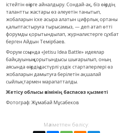
істейтін өңірге айналдыру. Сондай-ақ, біз өңірдің
талантты жастары өз әлеуетін танытып,
жобаларын іске асыра алатын цифрлық ортаны
қалыптастыруға тырысамыз, — деп атап өтті
форумды қорытындылап, журналистерге сұхбат
берген Айдын Темірбаев.
Форум соңында «Jetisu Idea Battle» идеялар
байқауының қорытындысы шығарылып, оның
аясында өңірдің дәстүрлі үздік стартаперлері өз
жобаларын дамытуға берілетін ақшалай
сыйлықтармен марапатталды.
Жетісу облысы әкімінің баспасөз қызметі
Фотограф: Жұмабай Мұсабеков
Мәліметпен бөлісу: