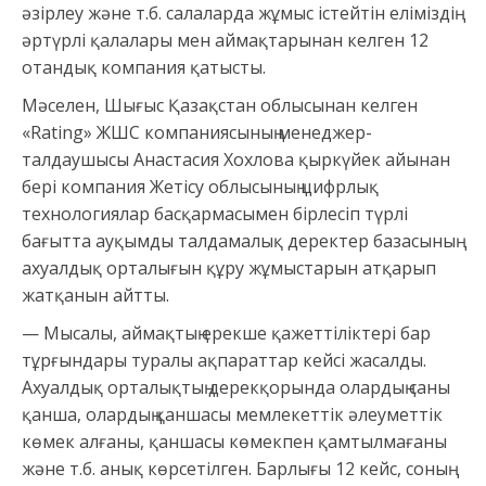
әзірлеу және т.б. салаларда жұмыс істейтін еліміздің
әртүрлі қалалары мен аймақтарынан келген 12
отандық компания қатысты.
Мәселен, Шығыс Қазақстан облысынан келген
«Rating» ЖШС компаниясының менеджер-
талдаушысы Анастасия Хохлова қыркүйек айынан
бері компания Жетісу облысының цифрлық
технологиялар басқармасымен бірлесіп түрлі
бағытта ауқымды талдамалық деректер базасының
ахуалдық орталығын құру жұмыстарын атқарып
жатқанын айтты.
— Мысалы, аймақтың ерекше қажеттіліктері бар
тұрғындары туралы ақпараттар кейсі жасалды.
Ахуалдық орталықтың дерекқорында олардың саны
қанша, олардың қаншасы мемлекеттік әлеуметтік
көмек алғаны, қаншасы көмекпен қамтылмағаны
және т.б. анық көрсетілген. Барлығы 12 кейс, соның