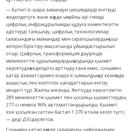
— Бүгінгі іс-шара заманауи шешімдерді енгізуді
жеделдетуге және өңірде ыңғайлы әрі тиімді
цифрлық инфрақұрылымды құруға көмектесетін
әдістерді талқылау, цифрлық технологиялар
саласындағы мамандар мен сарапшылардың күш-
жігерін біріктіру мақсатында ұйымдастырылып
отыр. Цифрлық трансформация дәуірінде
мемлекеттік құрылымдардың алдында қызмет
көрсетудің жеделдігін арттыру ғана емес, сонымен
қатар азаматтармен өзара іс-қимылдың әр кезеңінде
ашықтық пен есептілік қағидаттарын енгізу
міндеті тұр. Жалпы алғанда, Жетісуда көрсетілетін
289 мемлекеттік қызмет пен қосалқы қызметтердің
277-сі немесе 96% автоматтандырылды. Қызмет
іске қосылған сәттен бастап 1 370 өтінім келіп түсті,
— деді Д.Есдәулетов.
Сонымен қатар өңірде салаларды цифрландыру