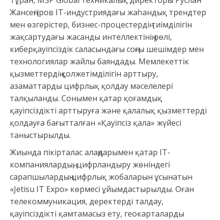
Тұран, MSP Global техникалық директоры Руслан
Жансеңгіров IT-индустриядағы жаһандық трендтер
мен өзгерістер, бизнес-процестердің тиімділігін
жақсартудағы жасанды интеллектінің рөлі,
киберқауіпсіздік саласындағы соңғы шешімдер мен
технологиялар жайлы баяндады. Мемлекеттік
қызметтердің қолжетімділігін арттыру,
азаматтарды цифрлық қолдау мәселелері
талқыланды. Сонымен қатар қоғамдық
қауіпсіздікті арттыруға және қалалық қызметтерді
қолдауға бағытталған «Қауіпсіз қала» жүйесі
таныстырылды.
Жиында пікірталас алаңдарымен қатар IT-
компаниялардың, цифрландыру жөніндегі
сарапшылардың цифрлық жобаларын ұсынатын
«Jetisu IT Expo» көрмесі ұйымдастырылды. Оған
телекоммуникация, деректерді талдау,
қауіпсіздікті қамтамасыз ету, геокарталарды