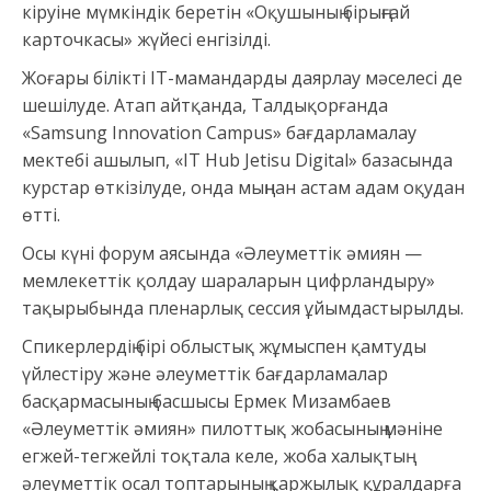
кіруіне мүмкіндік беретін «Оқушының бірыңғай
карточкасы» жүйесі енгізілді.
Жоғары білікті ІТ-мамандарды даярлау мәселесі де
шешілуде. Атап айтқанда, Талдықорғанда
«Samsung Innovation Campus» бағдарламалау
мектебі ашылып, «IT Hub Jetisu Digital» базасында
курстар өткізілуде, онда мыңнан астам адам оқудан
өтті.
Осы күні форум аясында «Әлеуметтік әмиян —
мемлекеттік қолдау шараларын цифрландыру»
тақырыбында пленарлық сессия ұйымдастырылды.
Спикерлердің бірі облыстық жұмыспен қамтуды
үйлестіру және әлеуметтік бағдарламалар
басқармасының басшысы Ермек Мизамбаев
«Әлеуметтік әмиян» пилоттық жобасының мәніне
егжей-тегжейлі тоқтала келе, жоба халықтың
әлеуметтік осал топтарының қаржылық құралдарға