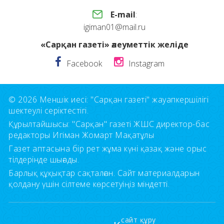
E-mail
:
igiman01@mail.ru
«Сарқан газеті» әлеуметтік желіде
Facebook
Instagram
© 2026 Меншік иесі: "Сарқан газеті" жауапкершілігі
шектеулі серіктестігі.
Құрылтайшысы: "Сарқан" газеті ЖШС директор-бас
редакторы Игіман Жомарт Мақатұлы
Газет аптасына бір рет жұма күні қазақ және орыс
тілдерінде шығады.
Барлық құқықтар сақталған. Сайт материалдарын
қолдану үшін сілтеме көрсетуіңіз міндетті.
сайт құру