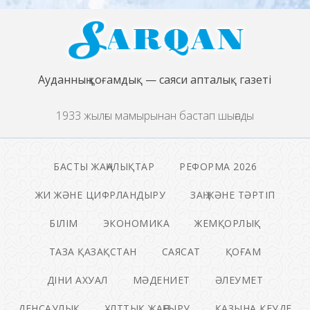
Ауданның қоғамдық — саяси апталық газеті
1933 жылғы мамырынан бастап шығады
БАСТЫ ЖАҢАЛЫҚТАР
РЕФОРМА 2026
ЖИ ЖӘНЕ ЦИФРЛАНДЫРУ
ЗАҢ ЖӘНЕ ТӘРТІП
БІЛІМ
ЭКОНОМИКА
ЖЕМҚОРЛЫҚ
ТАЗА ҚАЗАҚСТАН
САЯСАТ
ҚОҒАМ
ДІНИ АХУАЛ
МӘДЕНИЕТ
ӘЛЕУМЕТ
ДЕНСАУЛЫҚ
ҰЛТТЫҚ ЖАҢҒЫРУ
ҚАЗЫНА КЕУДЕ