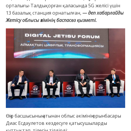
орталығы-Талдықорған қаласында 5G желісі үшін
13 базалық станция орнатылған,
— деп хабарлайды
Жетісу облысы әкімінің баспасөз қызметі.
Өңір басшысының атынан облыс әкімінің орынбасары
Диас Есдәулетов кездесуге қатысушыларды
құттықтап, тілегін тілдірді: