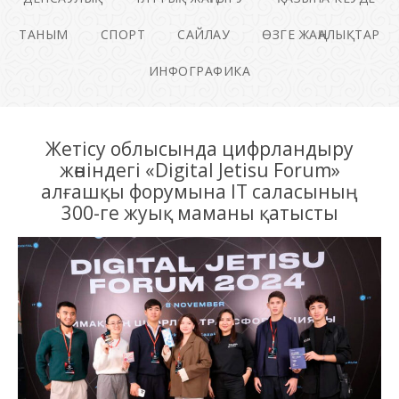
ТАНЫМ
СПОРТ
САЙЛАУ
ӨЗГЕ ЖАҢАЛЫҚТАР
ИНФОГРАФИКА
Жетісу облысында цифрландыру
жөніндегі «Digital Jetisu Forum»
алғашқы форумына ІТ саласының
300-ге жуық маманы қатысты