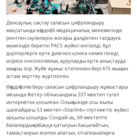
Денсаулық сақтау саласын цифрландыру
мақсатында өңірдің 16 медициналық мекемесінде
рентген сәулелерін жоғары дәлдікпен талдауға
мүмкіндік беретін PACS жүйесі енгізілді, бұл
дәрігерлерге ерте диагноз қоюға көмектеседі,
әсіресе онкологиялық ауруларды ерте анықтауда
маңызы зор. Жүйе жұмыс істегеннен бері 615 мыңнан
астам зерттеу жүргізілген.
Өңірдің білім беру саласын цифрландыру жұмыстары
аясында Жетісу облысындағы 337 мектеп түгел
интернетке қосылған. Оның ішінде осы жылы
шалғайдағы 53 мектеп «Starlink» спутниктік жүйесі
арқылы қосылды. Сондай-ақ, 69 мектепте
балалардың сабаққа қатысуын бақылайтын,
тамақтануын есепке алатын, кітапханаларға