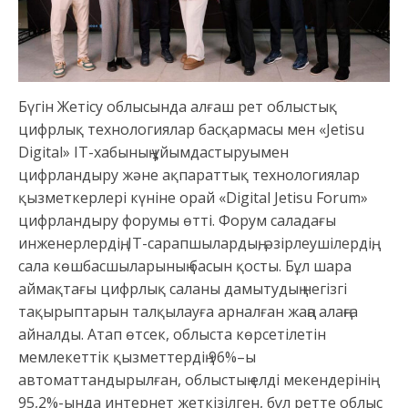
Бүгін Жетісу облысында алғаш рет облыстық
цифрлық технологиялар басқармасы мен «Jetisu
Digital» IT-хабының ұйымдастыруымен
цифрландыру және ақпараттық технологиялар
қызметкерлері күніне орай «Digital Jetisu Forum»
цифрландыру форумы өтті. Форум саладағы
инженерлердің, IT-сарапшылардың, әзірлеушілердің,
сала көшбасшыларының басын қосты. Бұл шара
аймақтағы цифрлық саланы дамытудың негізгі
тақырыптарын талқылауға арналған жаңа алаңға
айналды. Атап өтсек, облыста көрсетілетін
мемлекеттік қызметтердің 96%–ы
автоматтандырылған, облыстың елді мекендерінің
95,2%-ында интернет жеткізілген, бұл ретте облыс