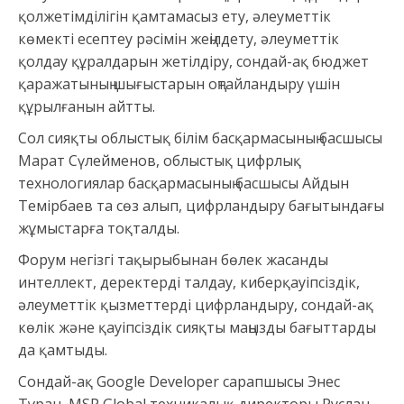
қолжетімділігін қамтамасыз ету, әлеуметтік
көмекті есептеу рәсімін жеңілдету, әлеуметтік
қолдау құралдарын жетілдіру, сондай-ақ бюджет
қаражатының шығыстарын оңтайландыру үшін
құрылғанын айтты.
Сол сияқты облыстық білім басқармасының басшысы
Марат Сүлейменов, облыстық цифрлық
технологиялар басқармасының басшысы Айдын
Темірбаев та сөз алып, цифрландыру бағытындағы
жұмыстарға тоқталды.
Форум негізгі тақырыбынан бөлек жасанды
интеллект, деректерді талдау, киберқауіпсіздік,
әлеуметтік қызметтерді цифрландыру, сондай-ақ
көлік және қауіпсіздік сияқты маңызды бағыттарды
да қамтыды.
Сондай-ақ Google Developer сарапшысы Энес