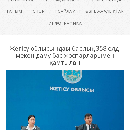
ТАНЫМ
СПОРТ
САЙЛАУ
ӨЗГЕ ЖАҢАЛЫҚТАР
ИНФОГРАФИКА
Жетісу облысындағы барлық 358 елді
мекен даму бас жоспарларымен
қамтылған