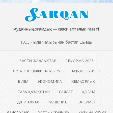
Ауданның қоғамдық — саяси апталық газеті
1933 жылғы мамырынан бастап шығады
БАСТЫ ЖАҢАЛЫҚТАР
РЕФОРМА 2026
ЖИ ЖӘНЕ ЦИФРЛАНДЫРУ
ЗАҢ ЖӘНЕ ТӘРТІП
БІЛІМ
ЭКОНОМИКА
ЖЕМҚОРЛЫҚ
ТАЗА ҚАЗАҚСТАН
САЯСАТ
ҚОҒАМ
ДІНИ АХУАЛ
МӘДЕНИЕТ
ӘЛЕУМЕТ
ДЕНСАУЛЫҚ
ҰЛТТЫҚ ЖАҢҒЫРУ
ҚАЗЫНА КЕУДЕ