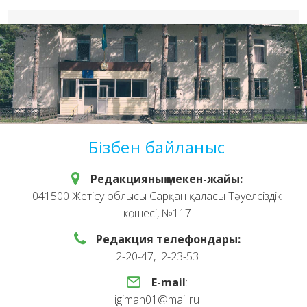
Бізбен байланыс
Редакцияның мекен-жайы:
041500 Жетісу облысы Сарқан қаласы Тәуелсіздік
көшесі, №117
Редакция телефондары:
2-20-47, 2-23-53
E-mail
:
igiman01@mail.ru