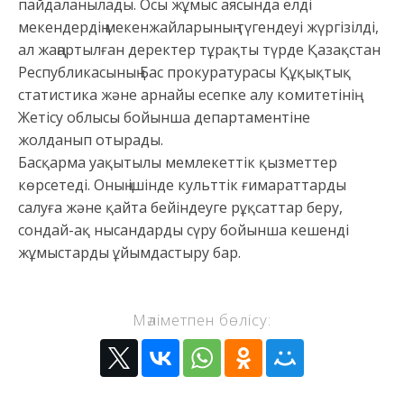
пайдаланылады. Осы жұмыс аясында елді
мекендердің мекенжайларының түгендеуі жүргізілді,
ал жаңартылған деректер тұрақты түрде Қазақстан
Республикасының Бас прокуратурасы Құқықтық
статистика және арнайы есепке алу комитетінің
Жетісу облысы бойынша департаментіне
жолданып отырады.
Басқарма уақытылы мемлекеттік қызметтер
көрсетеді. Оның ішінде культтік ғимараттарды
салуға және қайта бейіндеуге рұқсаттар беру,
сондай-ақ нысандарды сүру бойынша кешенді
жұмыстарды ұйымдастыру бар.
Мәліметпен бөлісу: