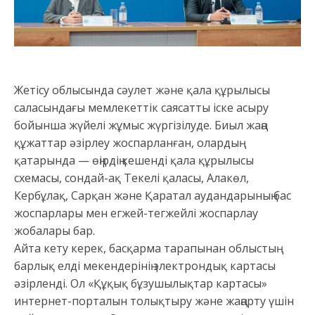
Жетісу облысында сәулет және қала құрылысы
саласындағы мемлекеттік саясатты іске асыру
бойынша жүйелі жұмыс жүргізілуде. Биыл жаңа
құжаттар әзірлеу жоспарланған, олардың
қатарында — өңірдің кешенді қала құрылысы
схемасы, сондай-ақ Текелі қаласы, Алакөл,
Кербұлақ, Сарқан және Қаратал аудандарының бас
жоспарлары мен егжей-тегжейлі жоспарлау
жобалары бар.
Айта кету керек, басқарма тарапынан облыстың
барлық елді мекендерінің электрондық картасы
әзірленді. Ол «Құқық бұзушылықтар картасы»
интернет-порталын толықтыру және жаңарту үшін