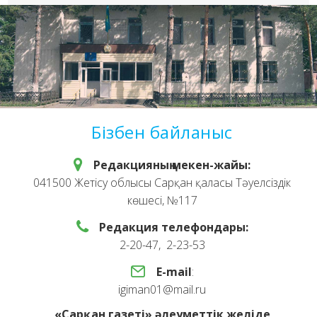
Бізбен байланыс
Редакцияның мекен-жайы:
041500 Жетісу облысы Сарқан қаласы Тәуелсіздік
көшесі, №117
Редакция телефондары:
2-20-47, 2-23-53
E-mail
:
igiman01@mail.ru
«Сарқан газеті» әлеуметтік желіде