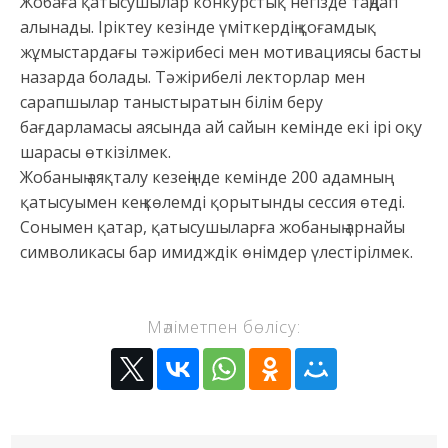
Жобаға қатысушылар конкурстық негізде таңдап
алынады. Іріктеу кезінде үміткердің қоғамдық
жұмыстардағы тәжірибесі мен мотивациясы басты
назарда болады. Тәжірибелі лекторлар мен
сарапшылар таныстыратын білім беру
бағдарламасы аясында ай сайын кемінде екі ірі оқу
шарасы өткізілмек.
Жобаның аяқталу кезеңінде кемінде 200 адамның
қатысуымен кең көлемді қорытынды сессия өтеді.
Сонымен қатар, қатысушыларға жобаның арнайы
символикасы бар имидждік өнімдер үлестірілмек.
Мәліметпен бөлісу: