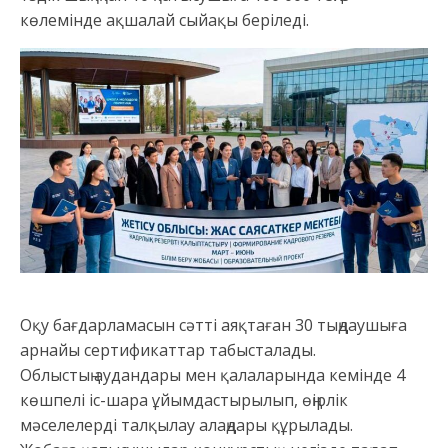
көлемінде ақшалай сыйақы беріледі.
Оқу бағдарламасын сәтті аяқтаған 30 тыңдаушыға
арнайы сертификаттар табысталады.
Облыстың аудандары мен қалаларында кемінде 4
көшпелі іс-шара ұйымдастырылып, өңірлік
мәселелерді талқылау алаңдары құрылады.