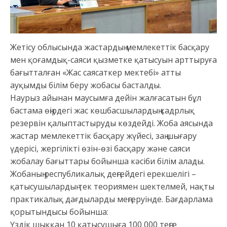
Жетісу облысында жастардың мемлекеттік басқару
мен қоғамдық-саяси қызметке қатысуын арттыруға
бағытталған «Жас саясаткер мектебі» атты
ауқымды білім беру жобасы басталды.
Наурыз айынан маусымға дейін жалғасатын бұл
бастама өңірдегі жас көшбасшылардың кадрлық
резервін қалыптастыруды көздейді. Жоба аясында
жастар мемлекеттік басқару жүйесі, заң шығару
үдерісі, жергілікті өзін-өзі басқару және саяси
жобалау бағыттары бойынша кәсіби білім алады.
Жобаның республикалық деңгейдегі ерекшелігі –
қатысушылардың тек теориямен шектелмей, нақты
практикалық дағдыларды меңгеруінде. Бағдарлама
қорытындысы бойынша:
Үздік шыққан 10 қатысушыға 100 000 теңге