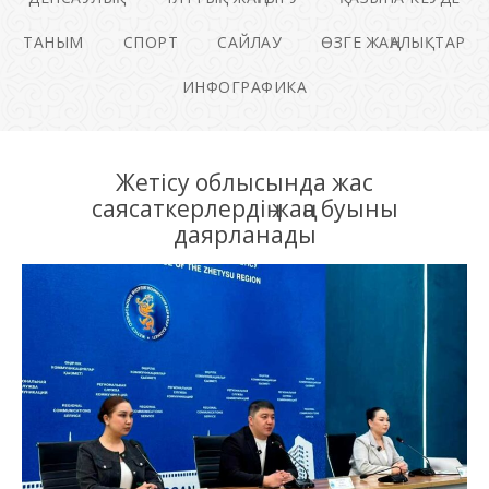
ТАНЫМ
СПОРТ
САЙЛАУ
ӨЗГЕ ЖАҢАЛЫҚТАР
ИНФОГРАФИКА
Жетісу облысында жас
саясаткерлердің жаңа буыны
даярланады