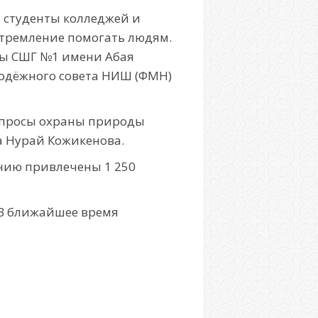
 студенты колледжей и
стремление помогать людям.
цы СШГ №1 имени Абая
лодёжного совета НИШ (ФМН)
опросы охраны природы
а Нурай Кожикенова.
ению привлечены 1 250
. В ближайшее время