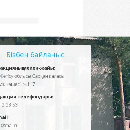
Бізбен байланыс
акцияның мекен-жайы:
Жетісу облысы Сарқан қаласы
здік көшесі, №117
дакция телефондары:
, 2-23-53
mail
:
1@mail.ru