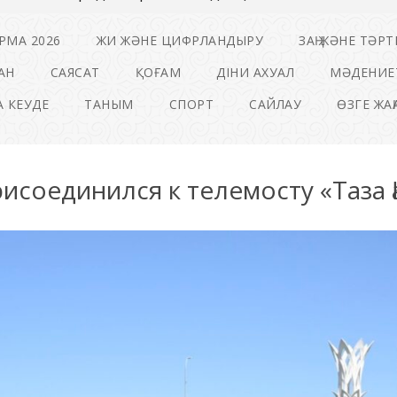
РМА 2026
ЖИ ЖӘНЕ ЦИФРЛАНДЫРУ
ЗАҢ ЖӘНЕ ТӘРТ
АН
САЯСАТ
ҚОҒАМ
ДІНИ АХУАЛ
МӘДЕНИЕ
 КЕУДЕ
ТАНЫМ
СПОРТ
САЙЛАУ
ӨЗГЕ ЖА
рисоединился к телемосту «Таза Қ