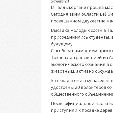
Screenshot
В Талдыкоргане прошла масс
Сегодня аким области Бейби
посвящённом двухлетию масш
Высадка молодых сосен в Т
присоединились студенты, 
будущему.
С особым вниманием присут
Токаева и трансляцией из 
экологического сознания в 
животным, активно обсужда
За вклад в очистку населён
удостоены 20 волонтёров со 
общественного объединения
После официальной части Бе
приступили к посадке дерев