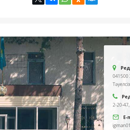
Ред
041500 
Тәуелсі
Ре
2-20-47
E-
igiman0