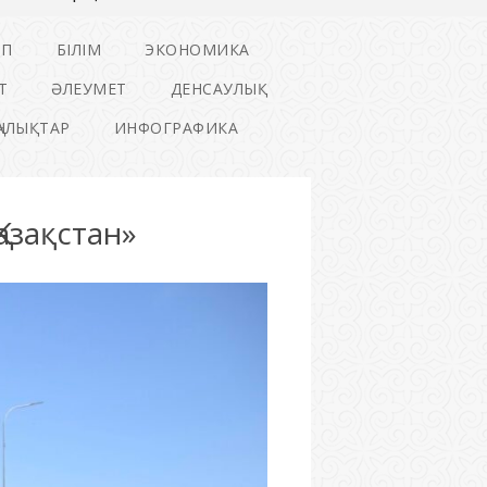
ІП
БІЛІМ
ЭКОНОМИКА
Т
ӘЛЕУМЕТ
ДЕНСАУЛЫҚ
ҢАЛЫҚТАР
ИНФОГРАФИКА
азақстан»