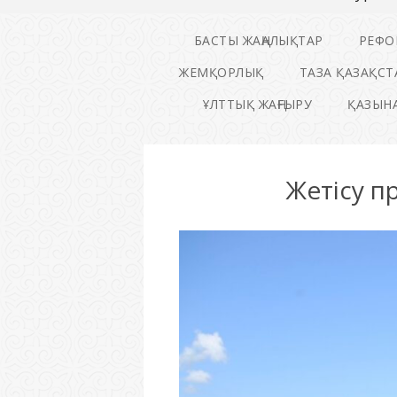
БАСТЫ ЖАҢАЛЫҚТАР
РЕФО
ЖЕМҚОРЛЫҚ
ТАЗА ҚАЗАҚСТ
ҰЛТТЫҚ ЖАҢҒЫРУ
ҚАЗЫНА
Жетісу п