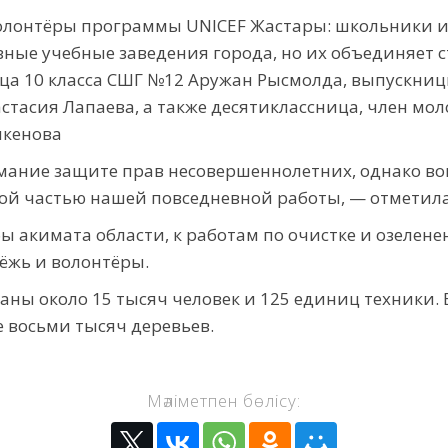
лонтёры программы UNICEF Жастары: школьники и
зные учебные заведения города, но их объединяет 
ица 10 класса СШГ №12 Аружан Рысмолда, выпускни
стасия Лапаева, а также десятиклассница, член мо
икенова
мание защите прав несовершеннолетних, однако в
ой частью нашей повседневной работы, — отметил
 акимата области, к работам по очистке и озелен
дёжь и волонтёры.
ваны около 15 тысяч человек и 125 единиц техники
 восьми тысяч деревьев.
Мәліметпен бөлісу: