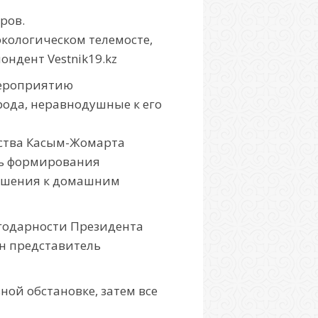
ров.
кологическом телемосте,
ндент Vestnik19.kz
мероприятию
ода, неравнодушные к его
рства Касым-Жомарта
ть формирования
тношения к домашним
агодарности Президента
ен представитель
ой обстановке, затем все