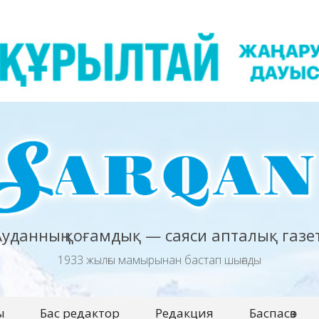
Ауданның қоғамдық — саяси апталық газет
1933 жылғы мамырынан бастап шығады
ы
Бас редактор
Редакция
Баспасөз