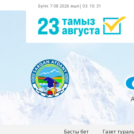
Бүгін: 7 08 2026 жыл|
03
:
10
:
32
Басты бет
Газет турал