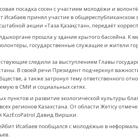
овая посадка сосен с участием молодёжи и волонтё
т Исабаев принял участие в общереспубликанском э
табной акции «Таза Қазақстан», передаёт корреспо
алдыкоргане прошла у здания крытого бассейна. К 
волонтёры, государственные служащие и жители гор
ствующие следили за выступлением Главы госуда
Астаны. В своей речи Президент подчеркнул важнос
обществе, а также затронул тему ответственного о
емую в СМИ и социальных сетях.
ных пунктов и развитие экологической культуры бл
всех регионов Казахстана. От области Жетісу отмеч
 KazEcoPatrol Давид Виршки.
йбит Исабаев пообщался с молодёжью в неформальн
ьев.