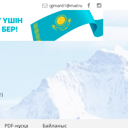
igiman01@mail.ru
і
PDF-нұсқа
Байланыс