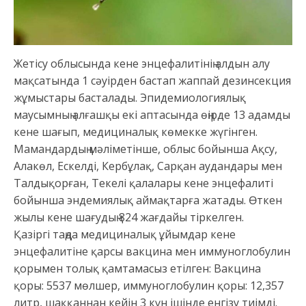
Жетісу облысында кене энцефалитінің алдын алу
мақсатында 1 сәуірден бастап жаппай дезинсекция
жұмыстары басталады. Эпидемиологиялық
маусымның алғашқы екі аптасында өңірде 13 адамды
кене шағып, медициналық көмекке жүгінген.
Мамандардың мәліметінше, облыс бойынша Ақсу,
Алакөл, Ескелді, Кербұлақ, Сарқан аудандары мен
Талдықорған, Текелі қалалары кене энцефалиті
бойынша эндемиялық аймақтарға жатады. Өткен
жылы кене шағудың 824 жағдайы тіркелген.
Қазіргі таңда медициналық ұйымдар кене
энцефалитіне қарсы вакцина мен иммуноглобулин
қорымен толық қамтамасыз етілген: Вакцина
қоры: 5537 мөлшер, иммуноглобулин қоры: 12,357
литр, шаққаннан кейін 3 күн ішінде енгізу тиімді.