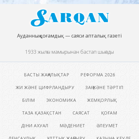
Ауданның қоғамдық — саяси апталық газеті
1933 жылғы мамырынан бастап шығады
БАСТЫ ЖАҢАЛЫҚТАР
РЕФОРМА 2026
ЖИ ЖӘНЕ ЦИФРЛАНДЫРУ
ЗАҢ ЖӘНЕ ТӘРТІП
БІЛІМ
ЭКОНОМИКА
ЖЕМҚОРЛЫҚ
ТАЗА ҚАЗАҚСТАН
САЯСАТ
ҚОҒАМ
ДІНИ АХУАЛ
МӘДЕНИЕТ
ӘЛЕУМЕТ
ДЕНСАУЛЫҚ
ҰЛТТЫҚ ЖАҢҒЫРУ
ҚАЗЫНА КЕУДЕ