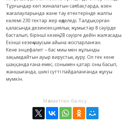
Тұрғындар көп жиналатын саябақтарда, өзен
жағалауларында және тау етектерінде жалпы
көлемі 230 гектар жер өңделеді. Талдықорған
қаласында дезинсекциялық жұмыстар 8 сәуірде
басталып, бірінші кезеңі 28 сәуірге дейін жалғасады.
Екінші кезең маусым айына жоспарланған.
Кене энцефалит – бас миы мен жұлынды
зақымдайтын ауыр вирустық ауру. Ол тек кене
шаққанда ғана емес, сонымен қатар: оны басып,
жаншығанда, шикі сүтті пайдаланғанда жұғуы
мүмкін.
Мәліметпен бөлісу: