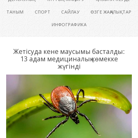
ТАНЫМ
СПОРТ
САЙЛАУ
ӨЗГЕ ЖАҢАЛЫҚТАР
ИНФОГРАФИКА
Жетісуда кене маусымы басталды:
13 адам медициналық көмекке
жүгінді