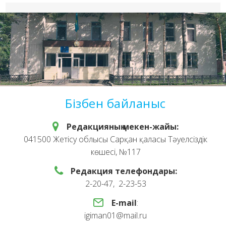
Бізбен байланыс
Редакцияның мекен-жайы:
041500 Жетісу облысы Сарқан қаласы Тәуелсіздік
көшесі, №117
Редакция телефондары:
2-20-47, 2-23-53
E-mail
:
igiman01@mail.ru