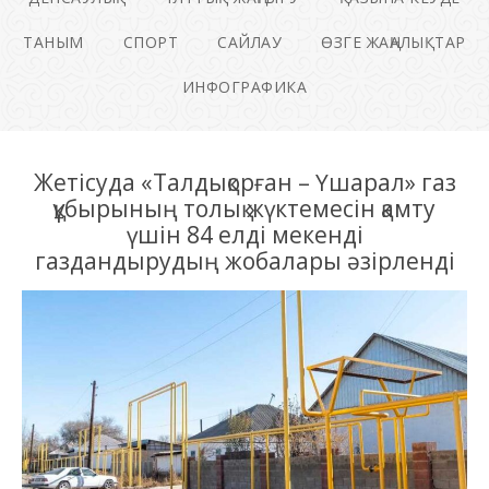
ТАНЫМ
СПОРТ
САЙЛАУ
ӨЗГЕ ЖАҢАЛЫҚТАР
ИНФОГРАФИКА
Жетісуда «Талдықорған – Үшарал» газ
құбырының толық жүктемесін қамту
үшін 84 елді мекенді
газдандырудың жобалары әзірленді