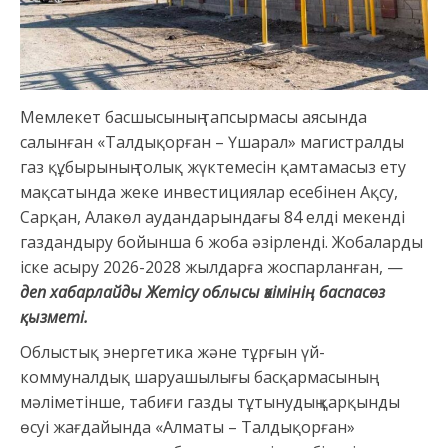
Мемлекет басшысының тапсырмасы аясында
салынған «Талдықорған – Үшарал» магистралды
газ құбырының толық жүктемесін қамтамасыз ету
мақсатында жеке инвестициялар есебінен Ақсу,
Сарқан, Алакөл аудандарындағы 84 елді мекенді
газдандыру бойынша 6 жоба әзірленді. Жобаларды
іске асыру 2026-2028 жылдарға жоспарланған, —
деп хабарлайды Жетісу облысы әкімінің баспасөз
қызметі.
Облыстық энергетика және тұрғын үй-
коммуналдық шаруашылығы басқармасының
мәліметінше, табиғи газды тұтынудың қарқынды
өсуі жағдайында «Алматы – Талдықорған»