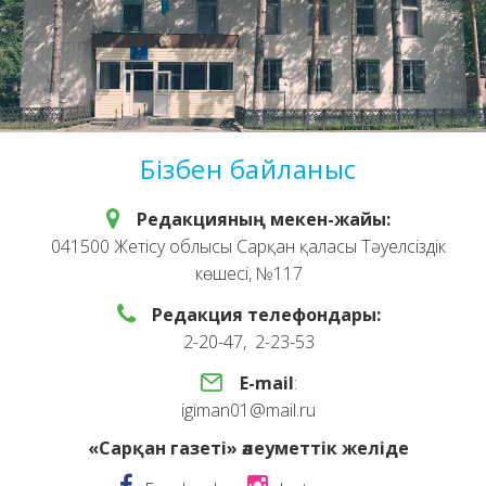
Бізбен байланыс
Редакцияның мекен-жайы:
041500 Жетісу облысы Сарқан қаласы Тәуелсіздік
көшесі, №117
Редакция телефондары:
2-20-47, 2-23-53
E-mail
:
igiman01@mail.ru
«Сарқан газеті» әлеуметтік желіде