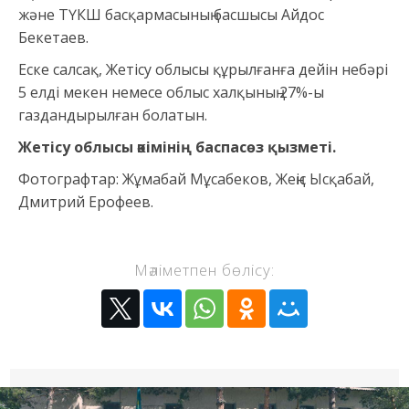
және ТҮКШ басқармасының басшысы Айдос
Бекетаев.
Еске салсақ, Жетісу облысы құрылғанға дейін небәрі
5 елді мекен немесе облыс халқының 27%-ы
газдандырылған болатын.
Жетісу облысы әкімінің баспасөз қызметі.
Фотографтар: Жұмабай Мұсабеков, Жеңіс Ысқабай,
Дмитрий Ерофеев.
Мәліметпен бөлісу: