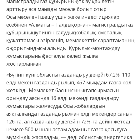
магистралды газ құбырының өткізу қабілетін
арттыру аса маңызды мәселе болып отыр.
Осы мәселені шешу үшін жеке инвестициялар
есебінен «Алматы – Талдықорған» магистралды газ
құбырының лупингін салудың жобалық-сметалық
құжаттамасы әзірленіп, мемлекеттік сараптаманың
оң қорытындысы алынды. Құрылыс-монтаждау
жұмыстарының басталуы келесі жылға
жоспарланған
«Бүгінгі күні облысты газдандыру деңгейі 67,2%. 110
елді мекен газдандырылып, 467 мың адам газға қол
жеткізді. Мемлекет басшысының тапсырмасын
орындау аясында 16 елді мекенді газдандыру
жұмыстары жалғасуда. Осы жобалардың
аяқталғанда газдандырылған елді мекендер санын
126-ға, ал газдандыру деңгейін 72%-ға дейін жетеді
немесе 500 мыңнан астам адамнығ газға қосылуға
мүмкіндік жасалады», — деді облыстық энергетика