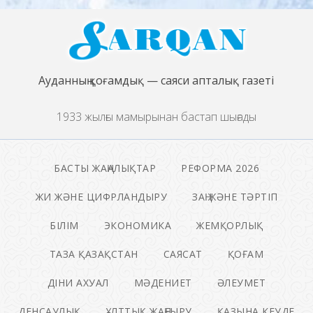
Ауданның қоғамдық — саяси апталық газеті
1933 жылғы мамырынан бастап шығады
БАСТЫ ЖАҢАЛЫҚТАР
РЕФОРМА 2026
ЖИ ЖӘНЕ ЦИФРЛАНДЫРУ
ЗАҢ ЖӘНЕ ТӘРТІП
БІЛІМ
ЭКОНОМИКА
ЖЕМҚОРЛЫҚ
ТАЗА ҚАЗАҚСТАН
САЯСАТ
ҚОҒАМ
ДІНИ АХУАЛ
МӘДЕНИЕТ
ӘЛЕУМЕТ
ДЕНСАУЛЫҚ
ҰЛТТЫҚ ЖАҢҒЫРУ
ҚАЗЫНА КЕУДЕ