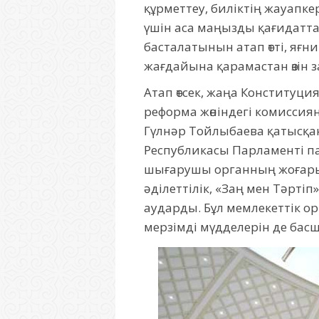
құрметтеу, биліктің жауапке
үшін аса маңызды қағидаттар
басталатынын атап өтті, яғ
жағдайына қарамастан өзін за
Атап өтсек, жаңа Конституц
реформа жөніндегі комисси
Гүлнәр Тойлыбаева қатысқан
Республикасы Парламенті 
шығарушы органның жоғары 
әділеттілік, «Заң мен Тәрті
аударды. Бұл мемлекеттік ор
мерзімді мүдделерін де бас