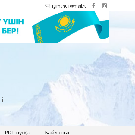
igiman01@mail.ru
і
PDF-нұсқа
Байланыс