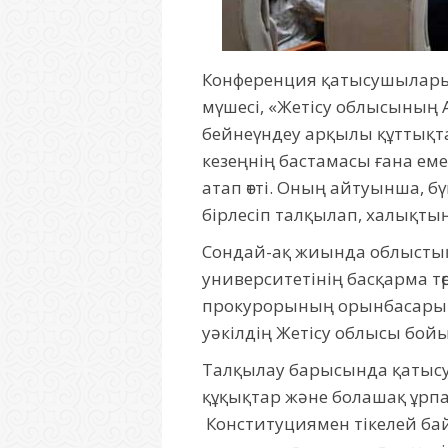
Конференция қатысушылары
мүшесі, «Жетісу облысының 
бейнеүндеу арқылы құттықтау
кезеңнің бастамасы ғана ем
атап өтті. Оның айтуынша, б
бірлесіп талқылап, халықт
Сондай-ақ жиында облыстық 
университетінің басқарма т
прокурорының орынбасары Бі
уәкілдің Жетісу облысы бойын
Талқылау барысында қатысу
құқықтар және болашақ ұрпа
Конституциямен тікелей байл