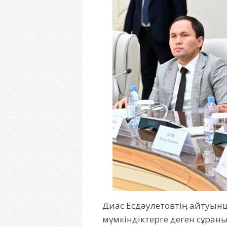
Диас Есдәулетовтің айтуынш
мүмкіндіктерге деген сұраны