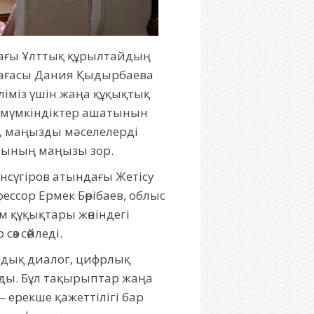
ағы Ұлттық құрылтайдың
өрағасы Дания Қыдырбаева
ліміз үшін жаңа құқықтық
ң мүмкіндіктер ашатынын
п, маңызды мәселелерді
ауының маңызы зор.
нсүгіров атындағы Жетісу
ссор Ермек Бөрібаев, облыс
 құқықтары жөніндегі
өз сөйледі.
мдық диалог, цифрлық
лды. Бұл тақырыптар жаңа
 ерекше қажеттілігі бар