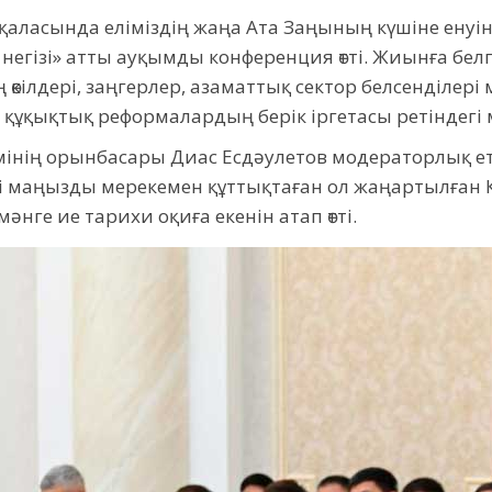
 қаласында еліміздің жаңа Ата Заңының күшіне енуі
 негізі» атты ауқымды конференция өтті. Жиынға белг
өкілдері, заңгерлер, азаматтық сектор белсенділері
 құқықтық реформалардың берік іргетасы ретіндег
імінің орынбасары Диас Есдәулетов модераторлық е
і маңызды мерекемен құттықтаған ол жаңартылған 
нге ие тарихи оқиға екенін атап өтті.