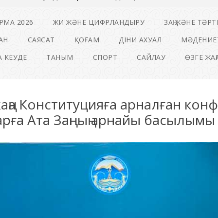
РМА 2026
ЖИ ЖӘНЕ ЦИФРЛАНДЫРУ
ЗАҢ ЖӘНЕ ТӘРТ
АН
САЯСАТ
ҚОҒАМ
ДІНИ АХУАЛ
МӘДЕНИЕ
 КЕУДЕ
ТАНЫМ
СПОРТ
САЙЛАУ
ӨЗГЕ ЖА
жаңа Конституцияға арналған кон
рға Ата Заңның арнайы басылымы