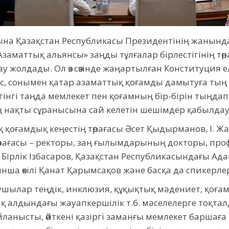
на Қазақстан Республикасы Президентінің жанынд
Азаматтық альянсы» заңды тұлғалар бірлестігінің т
 жолдады. Ол өз сөзінде жаңартылған Конституция е
ес, сонымен қатар азаматтық қоғамды дамытуға ты
үгінгі таңда мемлекет пен қоғамның бір-бірін тыңда
ың нақты сұранысына сай келетін шешімдер қабылд
қоғамдық кеңестің төрағасы Әсет Қыдырманов, І. Жа
өрағасы – ректоры, заң ғылымдарының докторы, профе
рлік Ізбасаров, Қазақстан Республикасындағы Адам
ша өкілі Қанат Қарымсақов және басқа да спикерлер с
шылар теңдік, инклюзия, құқықтық мәдениет, қоға
қ алдындағы жауапкершілік т.б. мәселелерге тоқта
анысты, өйткені қазіргі заманғы мемлекет баршаға –