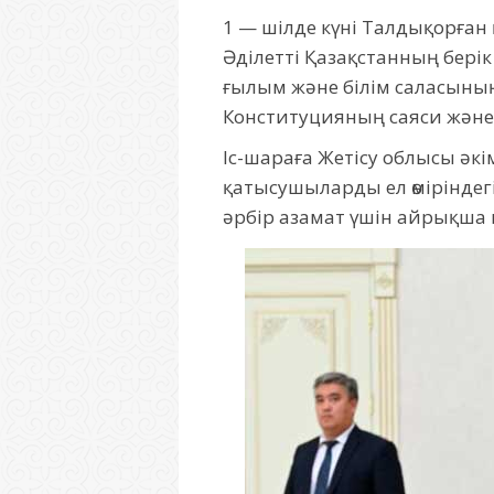
1 — шілде күні Талдықорған
Әділетті Қазақстанның берік
ғылым және білім саласының 
Конституцияның саяси және
Іс-шараға Жетісу облысы әк
қатысушыларды ел өміріндег
әрбір азамат үшін айрықша мә