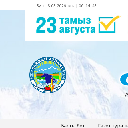
Бүгін: 8 08 2026 жыл|
06
:
14
:
50
Басты бет
Газет турал