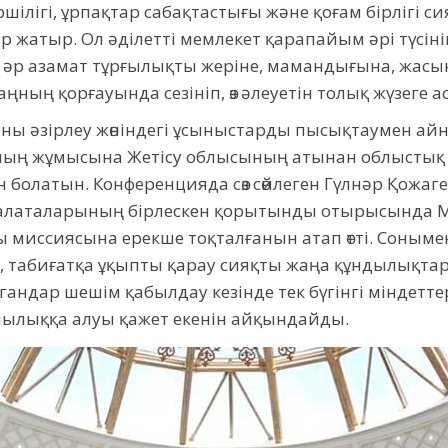
ршілігі, ұрпақтар сабақтастығы және қоғам бірлігі 
 жатыр. Ол әділетті мемлекет қарапайым әрі түсіні
ни әр азамат тұрғылықты жеріне, мамандығына, жасы
ңның қорғауында сезініп, өз әлеуетін толық жүзеге а
ияны әзірлеу жөніндегі ұсыныстарды пысықтаумен а
яның жұмысына Жетісу облысының атынан облыстық 
 болатын. Конференцияда сөз сөйлеген Гүлнәр Қожаг
палаталарының бірлескен қорытынды отырысында 
миссиясына ерекше тоқталғанын атап өтті. Соныме
п», табиғатқа ұқыпты қарау сияқты жаңа құндылықтар
гандар шешім қабылдау кезінде тек бүгінгі міндеттер
шылыққа алуы қажет екенін айқындайды.