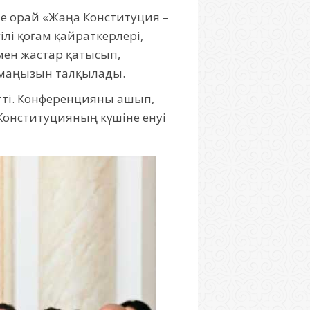
не орай «Жаңа Конституция –
ілі қоғам қайраткерлері,
 мен жастар қатысып,
і маңызын талқылады.
тті. Конференцияны ашып,
Конституцияның күшіне енуі