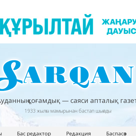
Ауданның қоғамдық — саяси апталық газет
1933 жылғы мамырынан бастап шығады
ы
Бас редактор
Редакция
Баспасөз