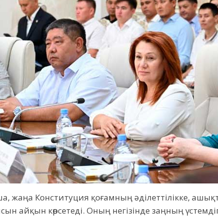
а, жаңа Конституция қоғамның әділеттілікке, ашық
сын айқын көрсетеді. Оның негізінде заңның үстемді