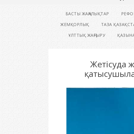
БАСТЫ ЖАҢАЛЫҚТАР
РЕФО
ЖЕМҚОРЛЫҚ
ТАЗА ҚАЗАҚСТ
ҰЛТТЫҚ ЖАҢҒЫРУ
ҚАЗЫНА
Жетісуда 
қатысушыла