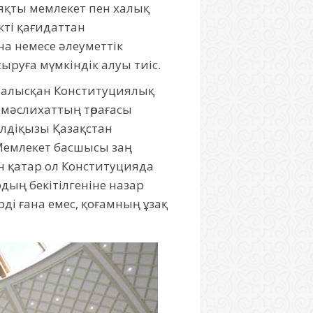
сияқты мемлекет пен халық
кті қағидаттан
на немесе әлеуметтік
сыруға мүмкіндік алуы тиіс.
йналысқан Конституциялық
мәслихаттың төрағасы
елдіқызы Қазақстан
Мемлекет басшысы заң
н қатар ол Конституцияда
дың бекітілгеніне назар
ді ғана емес, қоғамның ұзақ