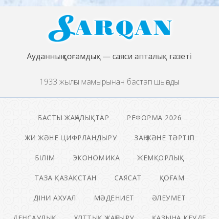
Ауданның қоғамдық — саяси апталық газеті
1933 жылғы мамырынан бастап шығады
БАСТЫ ЖАҢАЛЫҚТАР
РЕФОРМА 2026
ЖИ ЖӘНЕ ЦИФРЛАНДЫРУ
ЗАҢ ЖӘНЕ ТӘРТІП
БІЛІМ
ЭКОНОМИКА
ЖЕМҚОРЛЫҚ
ТАЗА ҚАЗАҚСТАН
САЯСАТ
ҚОҒАМ
ДІНИ АХУАЛ
МӘДЕНИЕТ
ӘЛЕУМЕТ
ДЕНСАУЛЫҚ
ҰЛТТЫҚ ЖАҢҒЫРУ
ҚАЗЫНА КЕУДЕ