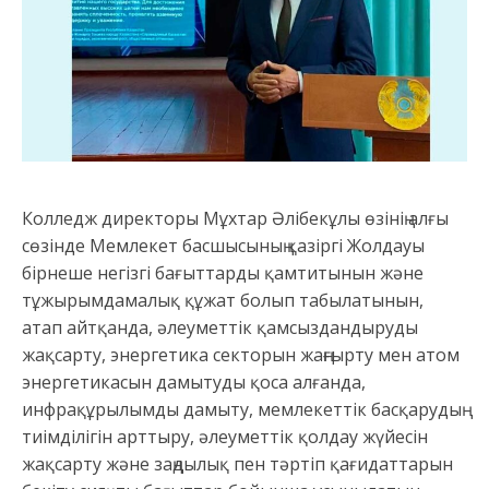
Колледж директоры Мұхтар Әлібекұлы өзінің алғы
сөзінде Мемлекет басшысының қазіргі Жолдауы
бірнеше негізгі бағыттарды қамтитынын және
тұжырымдамалық құжат болып табылатынын,
атап айтқанда, әлеуметтік қамсыздандыруды
жақсарту, энергетика секторын жаңғырту мен атом
энергетикасын дамытуды қоса алғанда,
инфрақұрылымды дамыту, мемлекеттік басқарудың
тиімділігін арттыру, әлеуметтік қолдау жүйесін
жақсарту және заңдылық пен тәртіп қағидаттарын