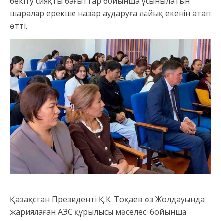
бекіту сияқты бағыттар бойынша ұсынылатын
шаралар ерекше назар аударуға лайық екенін атап
өтті.
Қазақстан Президенті Қ.К. Тоқаев өз Жолдауында
жариялаған АЭС құрылысы мәселесі бойынша