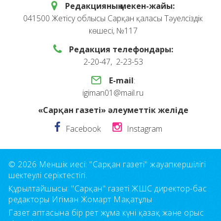
Редакцияның мекен-жайы:
041500 Жетісу облысы Сарқан қаласы Тәуелсіздік
көшесі, №117
Редакция телефондары:
2-20-47, 2-23-53
E-mail
:
igiman01@mail.ru
«Сарқан газеті» әлеуметтік желіде
Facebook
Instagram
© 2026 Меншік иесі: "Сарқан газеті" жауапкершілігі
шектеулі серіктестігі.
Құрылтайшысы: "Сарқан" газеті ЖШС директор-бас
редакторы Игіман Жомарт Мақатұлы
Газет аптасына бір рет жұма күні қазақ және орыс