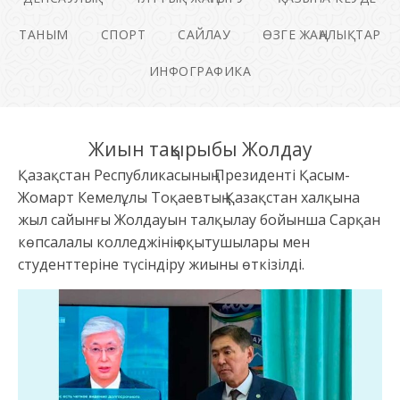
ТАНЫМ
СПОРТ
САЙЛАУ
ӨЗГЕ ЖАҢАЛЫҚТАР
ИНФОГРАФИКА
Жиын тақырыбы Жолдау
Қазақстан Республикасының Президенті Қасым-
Жомарт Кемелұлы Тоқаевтың Қазақстан халқына
жыл сайынғы Жолдауын талқылау бойынша Сарқан
көпсалалы колледжінің оқытушылары мен
студенттеріне түсіндіру жиыны өткізілді.