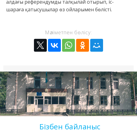
алдағы референдумды талқылай отырып, іс-
шараға қатысушылар өз ойларымен бөлісті.
Мәліметпен бөлісу:
Бізбен байланыс