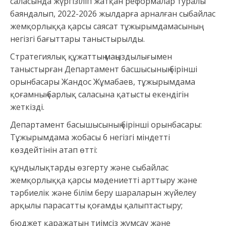
саласында жүргізіліп жатқан реформалар туралы
баяндалып, 2022-2026 жылдарға арналған сыбайлас
жемқорлыққа қарсы саясат тұжырымдамасының
негізгі бағыттары таныстырылды.
Стратегиялық құжаттың маңыздылығымен
таныстырған Департамент басшысының бірінші
орынбасары Жандос Жұмабаев, тұжырымдама
қоғамның барлық саласына қатысты екендігін
жеткізді.
Департамент басышысының бірінші орынбасары:
Тұжырымдама жобасы 6 негізгі міндетті
көздейтінін атап өтті:
құндылықтарды өзгерту және сыбайлас
жемқорлыққа қарсы мәдениетті арттыру және
тәрбиелік және білім беру шараларын жүйелеу
арқылы парасатты қоғамды қалыптастыру;
бюджет қаражатын тиімсіз жұмсау және