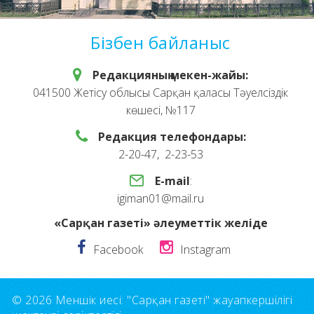
Бізбен байланыс
Редакцияның мекен-жайы:
041500 Жетісу облысы Сарқан қаласы Тәуелсіздік
көшесі, №117
Редакция телефондары:
2-20-47, 2-23-53
E-mail
:
igiman01@mail.ru
«Сарқан газеті» әлеуметтік желіде
Facebook
Instagram
© 2026 Меншік иесі: "Сарқан газеті" жауапкершілігі