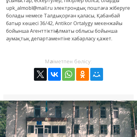
ұсыныстар, ескертулер, пікірлер болса, оларды
upk_almobl@mail.ru электрондық поштаға жіберуге
болады немесе Талдықорған қаласы, Қабанбай
батыр көшесі 36/42, Antikor Ortalygy мекенжайы
бойынша Агенттіктің Алматы облысы бойынша
аумақтық департаментіне хабарласу қажет.
Мәліметпен бөлісу: