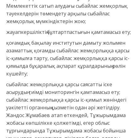
Мемлекеттік сатып алудағы сыбайлас жемқорлық
тәуекелдерін төмендету арқылы сыбайлас
жемқорлық мүмкіндіктерін жою;
жауапкершіліктің бұлтартпастығын қамтамасыз ету;
қоғамдық бақылау институтын дамыту жолымен
азаматтық қоғамды сыбайлас жемқорлыққа қарсы
іс-қимылға тарту, сыбайлас жемқорлыққа қарсы іс-
қимылда бұқаралық ақпарат құралдарының рөлін
күшейту;
сыбайлас жемқорлыққа қарсы саясатты іске
асырудың тиімді мониторингін қамтамасыз ету;
сыбайлас жемқорлыққа қарсы іс-қимыл жөніндегі
уәкілетті органның қызметін одан әрі жетілдіру.
Жандос Жұмабаев атап өткендей, Тұжырымдама
жобасы көпшілікке қолжетімді, егер облыс
тұрғындарында Тұжырымдама жобасы бойынша