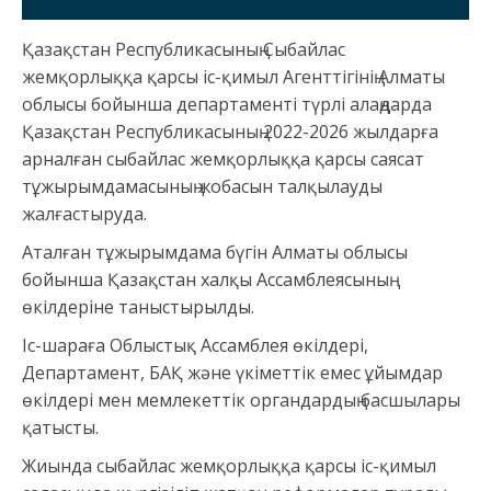
Қазақстан Республикасының Сыбайлас
жемқорлыққа қарсы іс-қимыл Агенттігінің Алматы
облысы бойынша департаменті түрлі алаңдарда
Қазақстан Республикасының 2022-2026 жылдарға
арналған сыбайлас жемқорлыққа қарсы саясат
тұжырымдамасының жобасын талқылауды
жалғастыруда.
Аталған тұжырымдама бүгін Алматы облысы
бойынша Қазақстан халқы Ассамблеясының
өкілдеріне таныстырылды.
Іс-шараға Облыстық Ассамблея өкілдері,
Департамент, БАҚ және үкіметтік емес ұйымдар
өкілдері мен мемлекеттік органдардың басшылары
қатысты.
Жиында сыбайлас жемқорлыққа қарсы іс-қимыл