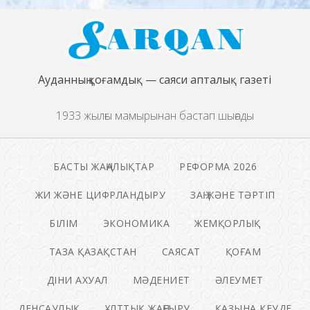
Ауданның қоғамдық — саяси апталық газеті
1933 жылғы мамырынан бастап шығады
БАСТЫ ЖАҢАЛЫҚТАР
РЕФОРМА 2026
ЖИ ЖӘНЕ ЦИФРЛАНДЫРУ
ЗАҢ ЖӘНЕ ТӘРТІП
БІЛІМ
ЭКОНОМИКА
ЖЕМҚОРЛЫҚ
ТАЗА ҚАЗАҚСТАН
САЯСАТ
ҚОҒАМ
ДІНИ АХУАЛ
МӘДЕНИЕТ
ӘЛЕУМЕТ
ДЕНСАУЛЫҚ
ҰЛТТЫҚ ЖАҢҒЫРУ
ҚАЗЫНА КЕУДЕ