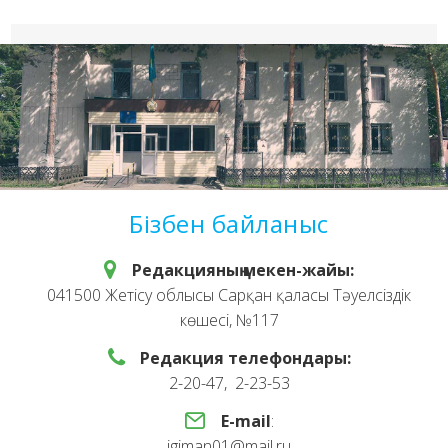
Бізбен байланыс
Редакцияның мекен-жайы:
041500 Жетісу облысы Сарқан қаласы Тәуелсіздік
көшесі, №117
Редакция телефондары:
2-20-47, 2-23-53
E-mail
:
igiman01@mail.ru