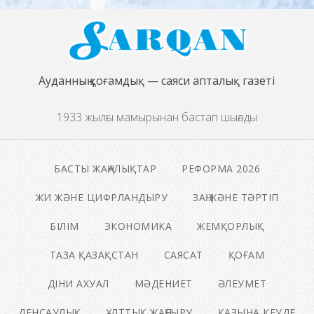
Ауданның қоғамдық — саяси апталық газеті
1933 жылғы мамырынан бастап шығады
БАСТЫ ЖАҢАЛЫҚТАР
РЕФОРМА 2026
ЖИ ЖӘНЕ ЦИФРЛАНДЫРУ
ЗАҢ ЖӘНЕ ТӘРТІП
БІЛІМ
ЭКОНОМИКА
ЖЕМҚОРЛЫҚ
ТАЗА ҚАЗАҚСТАН
САЯСАТ
ҚОҒАМ
ДІНИ АХУАЛ
МӘДЕНИЕТ
ӘЛЕУМЕТ
ДЕНСАУЛЫҚ
ҰЛТТЫҚ ЖАҢҒЫРУ
ҚАЗЫНА КЕУДЕ