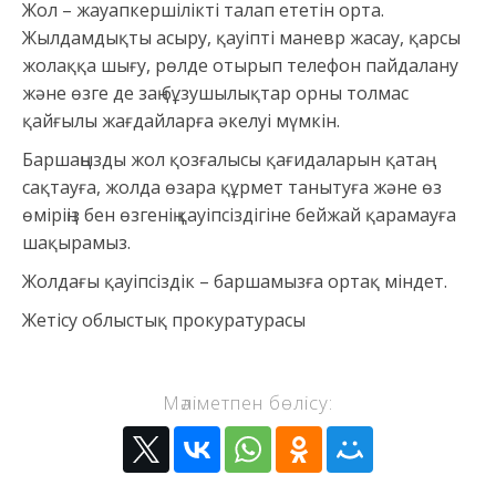
Жол – жауапкершілікті талап ететін орта.
Жылдамдықты асыру, қауіпті маневр жасау, қарсы
жолаққа шығу, рөлде отырып телефон пайдалану
және өзге де заң бұзушылықтар орны толмас
қайғылы жағдайларға әкелуі мүмкін.
Баршаңызды жол қозғалысы қағидаларын қатаң
сақтауға, жолда өзара құрмет танытуға және өз
өміріңіз бен өзгенің қауіпсіздігіне бейжай қарамауға
шақырамыз.
Жолдағы қауіпсіздік – баршамызға ортақ міндет.
Жетісу облыстық прокуратурасы
Мәліметпен бөлісу: