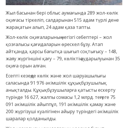
Жыл басынан бері облыс аумағында 289 жол-көлік
оқиғасы тіркеліп, салдарынан 515 адам түрлі дене
жарақатын алып, 24 адам қаза тапты.
Жол-көлік оқиғаларының негізгі себептері – жол
қозғалысы қағидаларын өрескел бұзу. Атап
айтқанда, қарсы бағытқа шығып соқтығысу – 148,
жаяу жүргіншіні қағу – 79, көліктің аударылуынан 35
оқиға орын алған.
Есепті кезеңде көлік және жол шаруашылығы
саласында 91 976 әкімшілік құқықбұзушылық
анықталды. Құқықбұзушыларға қатысты ескерту
түрінде 16 627, жалпы сомасы 1,2 млрд. теңгеге 75
091 әкімшілік айыппұл, 191 әкімшілік қамау және
200 жүргізуші куәлігінен айыру түріндегі әкімшілік
шаралар қолданылды.