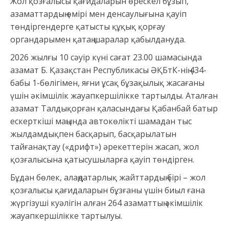
Жол қозғалысы қағидаларын өрескел бұзып,
азаматтардың өмірі мен денсаулығына қауіп
төндіргендерге қатысты құқық қорғау
органдарымен қатаң шаралар қабылдануда.
2026 жылғы 10 сәуір күні сағат 23.00 шамасында
азамат Б. Қазақстан Республикасы ӘҚБтК-нің 434-
бабы 1-бөлігімен, яғни ұсақ бұзақылық жасағаны
үшін әкімшілік жауапкершілікке тартылды. Аталған
азамат Талдықорған қаласындағы Қабанбай батыр
ескерткіші маңында автокөлікті шамадан тыс
жылдамдықпен басқарып, басқарылатын
тайғанақтау («дрифт») әрекеттерін жасап, жол
қозғалысына қатысушыларға қауіп төндірген.
Бұдан бөлек, алаңдатарлық жайттардың бірі – жол
қозғалысы қағидаларын бұзғаны үшін биыл ғана
жүргізуші куәлігін алған 264 азаматтың әкімшілік
жауапкершілікке тартылуы.