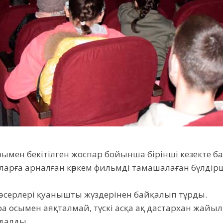
ымен бекітілген жоспар бойынша бірінші кезекте 
арға арналған көркем фильмді тамашалаған бүлдірші
серлері қуанышты жүздерінен байқалып тұрды.
а осымен аяқталмай, түскі асқа ақ дастархан жайы
ндалды.