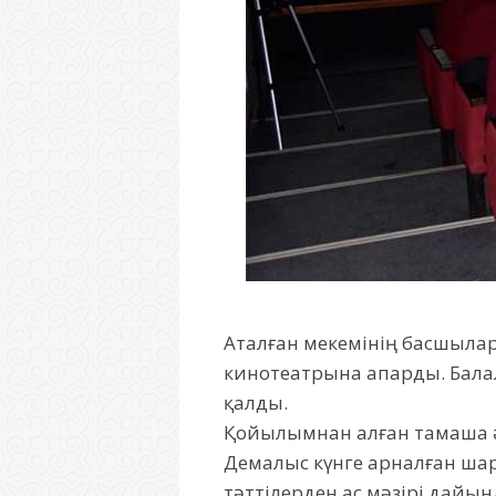
Аталған мекемінің басшылар
кинотеатрына апарды. Балал
қалды.
Қойылымнан алған тамаша ә
Демалыс күнге арналған шар
тәттілерден ас мәзірі дайы