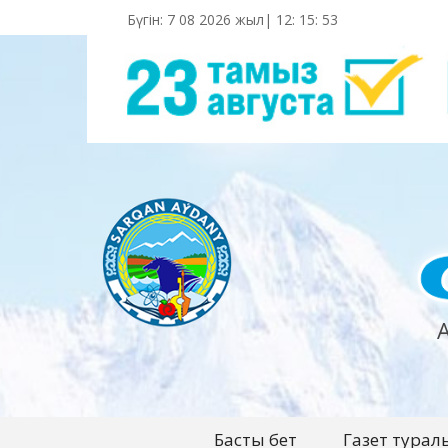
Бүгін: 7 08 2026 жыл|
12
:
15
:
54
Басты бет
Газет турал