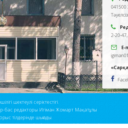
041500 
Тәуелсі
Ре
2-20-47
E-
igiman0
«Сарқа
Face
лігі шектеулі серіктестігі.
ор-бас редакторы Игіман Жомарт Мақатұлы
орыс тілдерінде шығады.
н қолдану үшін сілтеме көрсетуіңіз міндетті.