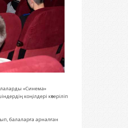
балаларды «Синема»
ндердің коңілдері көтеріліп
лып, балаларға арналған