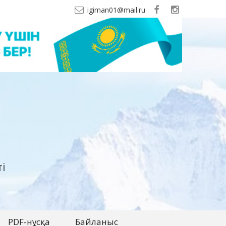
igiman01@mail.ru
і
PDF-нұсқа
Байланыс