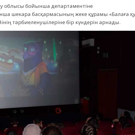
ісу облысы бойынша департаментіне
ынша шекара басқармасының жеке құрамы «Балаға 
інің тәрбиеленушілеріне бір күндерін арнады.