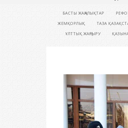
БАСТЫ ЖАҢАЛЫҚТАР
РЕФО
ЖЕМҚОРЛЫҚ
ТАЗА ҚАЗАҚСТ
ҰЛТТЫҚ ЖАҢҒЫРУ
ҚАЗЫНА