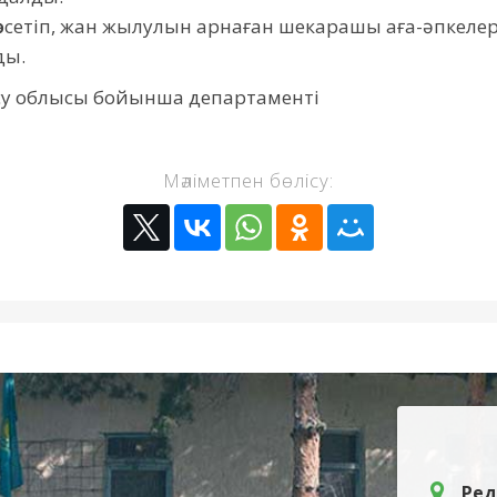
сетіп, жан жылулын арнаған шекарашы аға-әпкелері
ды.
ісу облысы бойынша департаменті
Мәліметпен бөлісу:
Ред