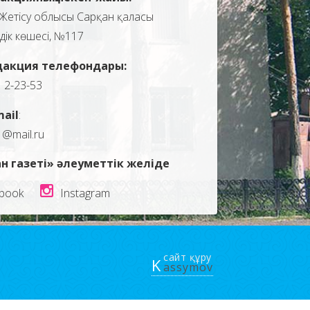
Жетісу облысы Сарқан қаласы
здік көшесі, №117
дакция телефондары:
, 2-23-53
mail
:
1@mail.ru
н газеті» әлеуметтік желіде
book
Instagram
сайт құру
K
assymov