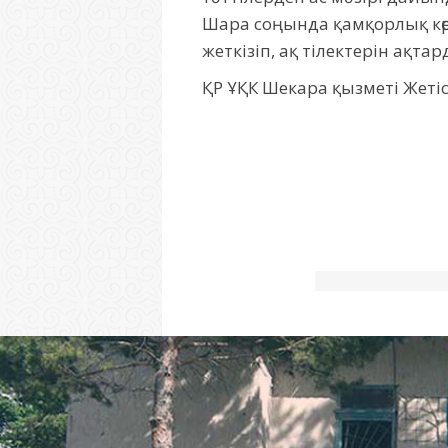
Шара соңында қамқорлық көр
жеткізіп, ақ тілектерін ақтар
ҚР ҰҚК Шекара қызметі Жет