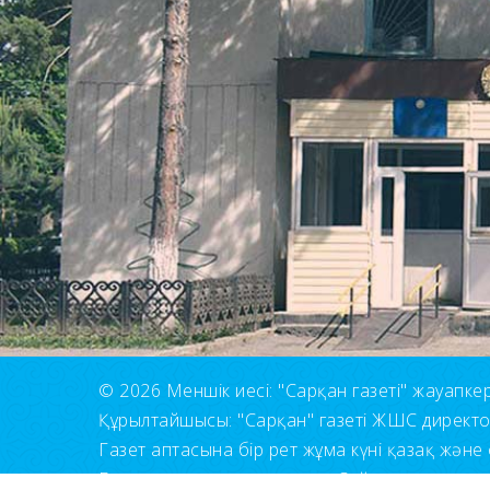
© 2026 Меншік иесі: "Сарқан газеті" жауапкерші
Құрылтайшысы: "Сарқан" газеті ЖШС директ
Газет аптасына бір рет жұма күні қазақ және 
Барлық құқықтар сақталған. Сайт материалдары