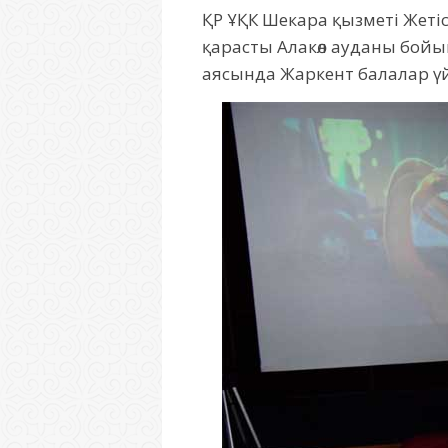
ҚР ҰҚК Шекара қызметі Жет
қарасты Алакөл ауданы бой
аясында Жаркент балалар үй