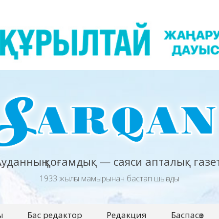
Ауданның қоғамдық — саяси апталық газет
1933 жылғы мамырынан бастап шығады
ы
Бас редактор
Редакция
Баспасөз