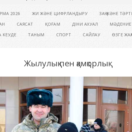
РМА 2026
ЖИ ЖӘНЕ ЦИФРЛАНДЫРУ
ЗАҢ ЖӘНЕ ТӘРТ
АН
САЯСАТ
ҚОҒАМ
ДІНИ АХУАЛ
МӘДЕНИЕ
 КЕУДЕ
ТАНЫМ
СПОРТ
САЙЛАУ
ӨЗГЕ ЖА
Жылулық пен қамқорлық