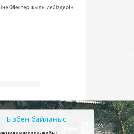
не бөбектер жылы лебіздерін
Бізбен байланыс
акцияның мекен-жайы: